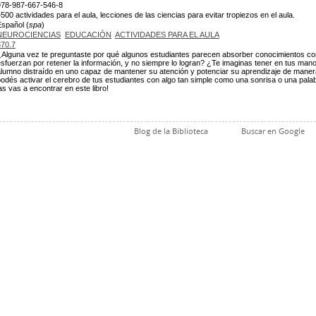
978-987-667-546-8
500 actividades para el aula, lecciones de las ciencias para evitar tropiezos en el aula.
Español (
spa
)
NEUROCIENCIAS
EDUCACIÓN
ACTIVIDADES PARA EL AULA
370.7
¿Alguna vez te preguntaste por qué algunos estudiantes parecen absorber conocimientos c
sfuerzan por retener la información, y no siempre lo logran? ¿Te imaginas tener en tus man
alumno distraído en uno capaz de mantener su atención y potenciar su aprendizaje de manera
odés activar el cerebro de tus estudiantes con algo tan simple como una sonrisa o una pala
as vas a encontrar en este libro!
Blog de la Biblioteca
Buscar en Google