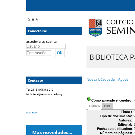
A-
A
A+
Conectarse
acceder a su cuenta
BIBLIOTECA Pa
Nueva búsqueda
Ayuda
Contacto
Tel. 2418 4075 int. 212
biblioteca@seminario.edu.uy
Cómo aprende el cerebro
: 
Público
ISBD
Título :
contacto
Tipo de documento:
Autores:
Editorial:
Fecha de publicación:
Más novedades...
Número de páginas:
3