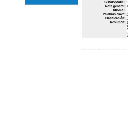
ISBN/ISSN/DL:
Nota general:
+
Idioma :
Palabras clave:
Clasificación:
Resumen:
e
p
l