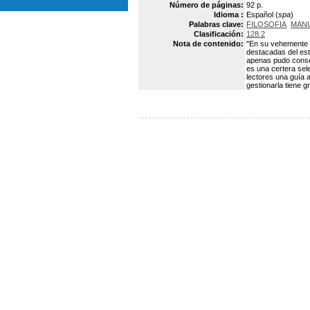
Número de páginas:
92 p.
Idioma :
Español (
spa
)
Palabras clave:
FILOSOFIA
MAN
Clasificación:
128.2
Nota de contenido:
"En su vehemente e
destacadas del est
apenas pudo conser
es una certera sel
lectores una guía a
gestionarla tiene 