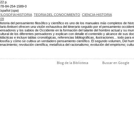
22 p.
978-84-254-1589-0
Español (
spa
)
FILOSOFIA HISTORIA
TEORIA DEL CONOCIMIENTO
CIENCIA-HISTORIA
109
istoria del pensamiento filosófico y científico es uno de los manuales más completos de histor
ario Antiseri ofrecen una visión exhaustiva del itinerario seguido por el pensamiento occiden
ensadores y los sabios de Occidente en la formación del talante del hombre actual y su mund
ultural de los diferentes pensadores y explican con detalle el contenido y alcance de sus d
idácticas e incluye tablas cronológicas, referencias bibliográficas, ilustraciones... todo p
ilosofía y cómo se cultiva un verdadero pensamiento científico. El segundo volumen, Del h
enacimiento; revolución científica; metafísica del racionalismo; evolución del empirismo; cultur
Blog de la Biblioteca
Buscar en Google