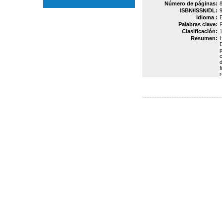
Número de páginas:
8
ISBN/ISSN/DL:
Idioma :
Palabras clave:
Clasificación:
Resumen:
H
D
p
c
d
f
r