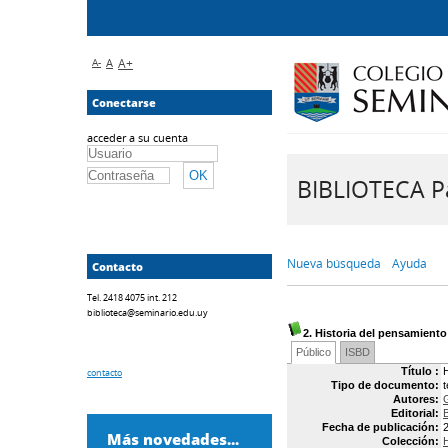
A-
A
A+
Conectarse
acceder a su cuenta
BIBLIOTECA Pa
Nueva búsqueda
Ayuda
Contacto
Tel. 2418 4075 int. 212
biblioteca@seminario.edu.uy
2. Historia del pensamiento 
Público
ISBD
Título :
H
contacto
Tipo de documento:
Autores:
Editorial:
Fecha de publicación:
Más novedades...
Colección:
H