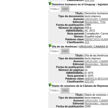
Clasificación:
989.506
Derechos humanos en el Uruguay
: legislac
Público
ISBD
Título :
Derechos humanos e
Tipo de documento:
texto impreso
Autores:
URUGUAY. CAMAR
Editorial:
Montevideo : Polo
Fecha de publicación:
1999
Número de páginas:
559 p
ISBN/ISSN/DL:
SC 2572
Nota general:
Compilación: Carmen
Idioma :
Español (
spa
)
Palabras clave:
DERECHOS HUMAN
Clasificación:
323
Día de las Américas
/
URUGUAY. CAMARA D
Público
ISBD
Título :
Día de las América
Tipo de documento:
texto impreso
Autores:
URUGUAY. CAMAR
Editorial:
Montevideo : Monte
Fecha de publicación:
1989
Número de páginas:
xii
ISBN/ISSN/DL:
D 1975
Nota general:
D 1975
Palabras clave:
AMERICA-BIOGRA
Clasificación:
920.097
Diario de sesiones de la Cámara de Represe
Público
ISBD
Título :
Diario de sesiones 
Tipo de documento:
texto impreso
Autores:
URUGUAY. CAMAR
Editorial:
Montevideo : Nacio
Fecha de publicación:
1940