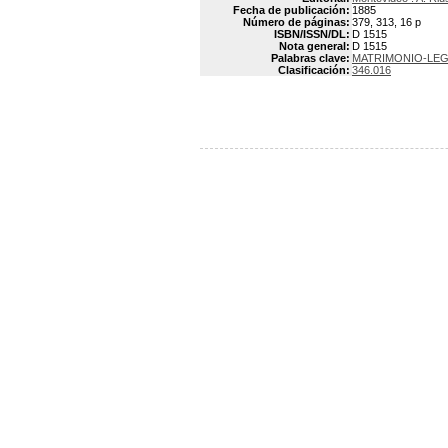
Fecha de publicación:
1885
Número de páginas:
379, 313, 16 p
ISBN/ISSN/DL:
D 1515
Nota general:
D 1515
Palabras clave:
MATRIMONIO-LE
Clasificación:
346.016