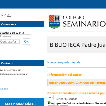
A-
A
A+
Conectarse
acceder a su cuenta
BIBLIOTECA Padre Juan 
Nueva búsqueda
Ayuda
Contacto
Tel. 2418 4075 int. 212
biblioteca@seminario.edu.uy
Información del autor
Autor URUGUAY. CAMARA DE REPRE
contacto
Documentos disponibles escritos por 
Refinar búsqueda
Más novedades...
Agrupación Colorada de Gobierno Nacional