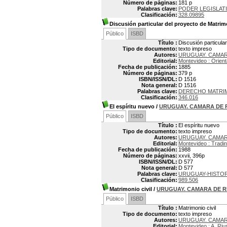
Número de páginas:
181 p
Palabras clave:
PODER LEGISLATI
Clasificación:
328.09895
Discusión particular del proyecto de Matrimo
Público
ISBD
Título :
Discusión particular
Tipo de documento:
texto impreso
Autores:
URUGUAY. CAMAR
Editorial:
Montevideo : Orient
Fecha de publicación:
1885
Número de páginas:
379 p
ISBN/ISSN/DL:
D 1516
Nota general:
D 1516
Palabras clave:
DERECHO MATRI
Clasificación:
346.016
El espíritu nuevo
/
URUGUAY. CAMARA DE 
Público
ISBD
Título :
El espíritu nuevo
Tipo de documento:
texto impreso
Autores:
URUGUAY. CAMAR
Editorial:
Montevideo : Tradi
Fecha de publicación:
1988
Número de páginas:
xxvii, 396p
ISBN/ISSN/DL:
D 577
Nota general:
D 577
Palabras clave:
URUGUAY-HISTOR
Clasificación:
989.506
Matrimonio civil
/
URUGUAY. CAMARA DE 
Público
ISBD
Título :
Matrimonio civil
Tipo de documento:
texto impreso
Autores:
URUGUAY. CAMAR
Editorial:
Montevideo : A. Riu