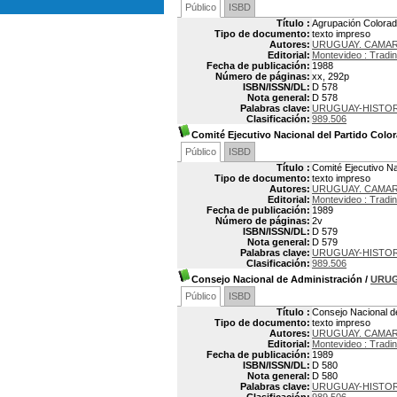
Público
ISBD
Título :
Agrupación Colorad
Tipo de documento:
texto impreso
Autores:
URUGUAY. CAMAR
Editorial:
Montevideo : Tradi
Fecha de publicación:
1988
Número de páginas:
xx, 292p
ISBN/ISSN/DL:
D 578
Nota general:
D 578
Palabras clave:
URUGUAY-HISTOR
Clasificación:
989.506
Comité Ejecutivo Nacional del Partido Colo
Público
ISBD
Título :
Comité Ejecutivo Na
Tipo de documento:
texto impreso
Autores:
URUGUAY. CAMAR
Editorial:
Montevideo : Tradi
Fecha de publicación:
1989
Número de páginas:
2v
ISBN/ISSN/DL:
D 579
Nota general:
D 579
Palabras clave:
URUGUAY-HISTOR
Clasificación:
989.506
Consejo Nacional de Administración
/
URUG
Público
ISBD
Título :
Consejo Nacional d
Tipo de documento:
texto impreso
Autores:
URUGUAY. CAMAR
Editorial:
Montevideo : Tradi
Fecha de publicación:
1989
ISBN/ISSN/DL:
D 580
Nota general:
D 580
Palabras clave:
URUGUAY-HISTOR