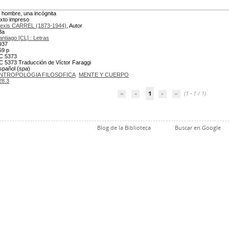
l hombre, una incógnita
exto impreso
lexis CARREL (1873-1944)
, Autor
3a
antiago [CL] : Letras
937
59 p
C 5373
C 5373 Traducción de Víctor Faraggi
spañol (
spa
)
NTROPOLOGIA FILOSOFICA
MENTE Y CUERPO
28.3
1
(1 - 1 / 1)
Blog de la Biblioteca
Buscar en Google