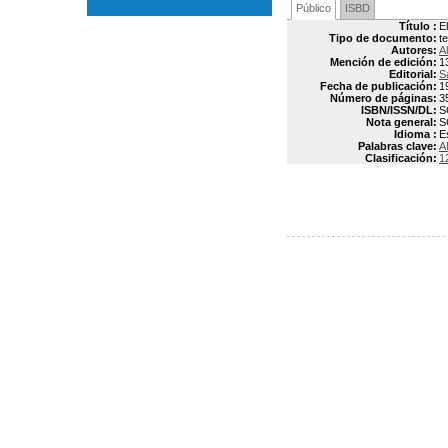
Público
ISBD
Título :
E
Tipo de documento:
t
Autores:
A
Mención de edición:
1
Editorial:
S
Fecha de publicación:
1
Número de páginas:
3
ISBN/ISSN/DL:
S
Nota general:
S
Idioma :
E
Palabras clave:
A
Clasificación:
1