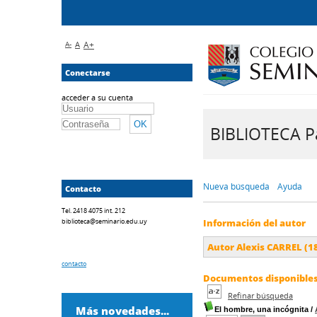
A-
A
A+
Conectarse
acceder a su cuenta
BIBLIOTECA Pa
Nueva búsqueda
Ayuda
Contacto
Tel. 2418 4075 int. 212
biblioteca@seminario.edu.uy
Información del autor
Autor Alexis CARREL (1
contacto
Documentos disponibles 
Refinar búsqueda
Más novedades...
El hombre, una incógnita
/