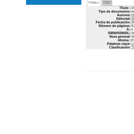
Público
ISBD
Título :
1
Tipo de documento:
t
Autores:
M
Editorial:
M
Fecha de publicación:
2
Número de páginas:
5
Il.:
il
ISBN/ISSN/DL:
S
Nota general:
S
Idioma :
E
Palabras clave:
U
Clasificación:
7