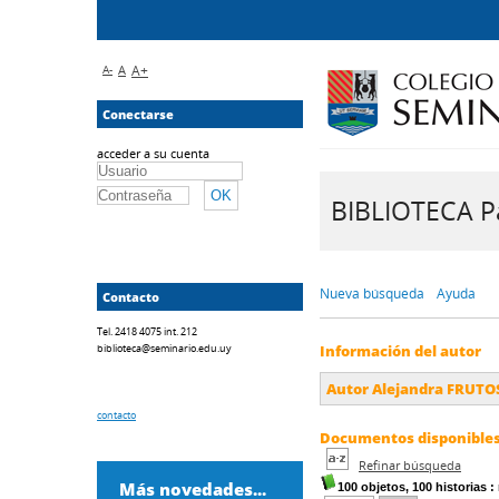
A-
A
A+
Conectarse
acceder a su cuenta
BIBLIOTECA Pa
Nueva búsqueda
Ayuda
Contacto
Tel. 2418 4075 int. 212
biblioteca@seminario.edu.uy
Información del autor
Autor Alejandra FRUTO
contacto
Documentos disponibles 
Refinar búsqueda
Más novedades...
100 objetos, 100 historias
: