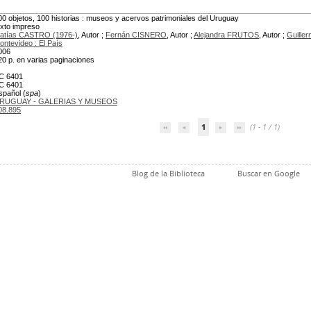
00 objetos, 100 historias : museos y acervos patrimoniales del Uruguay
exto impreso
atías CASTRO (1976-)
, Autor ;
Fernán CISNERO
, Autor ;
Alejandra FRUTOS
, Autor ;
Guille
ontevideo : El País
006
20 p. en varias paginaciones
C 6401
C 6401
spañol (
spa
)
RUGUAY - GALERIAS Y MUSEOS
08.895
1
(1 - 1 / 1)
Blog de la Biblioteca
Buscar en Google