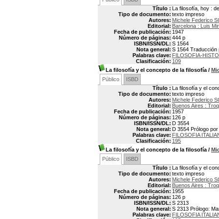
Título :
La filosofía, hoy :
Tipo de documento:
texto impreso
Autores:
Michele Federico 
Editorial:
Barcelona : Luis Mi
Fecha de publicación:
1947
Número de páginas:
444 p
ISBN/ISSN/DL:
S 1564
Nota general:
S 1564 Traducción po
Palabras clave:
FILOSOFIA-HISTO
Clasificación:
109
La filosofía y el concepto de la filosofía
/
Mi
Público
ISBD
Título :
La filosofía y el con
Tipo de documento:
texto impreso
Autores:
Michele Federico 
Editorial:
Buenos Aires : Troq
Fecha de publicación:
1957
Número de páginas:
126 p
ISBN/ISSN/DL:
D 3554
Nota general:
D 3554 Prólogo po
Palabras clave:
FILOSOFIA ITALIA
Clasificación:
195
La filosofía y el concepto de la filosofía
/
Mi
Público
ISBD
Título :
La filosofía y el con
Tipo de documento:
texto impreso
Autores:
Michele Federico 
Editorial:
Buenos Aires : Troq
Fecha de publicación:
1955
Número de páginas:
126 p
ISBN/ISSN/DL:
S 2313
Nota general:
S 2313 Prólogo: Ma
Palabras clave:
FILOSOFIA ITALIA