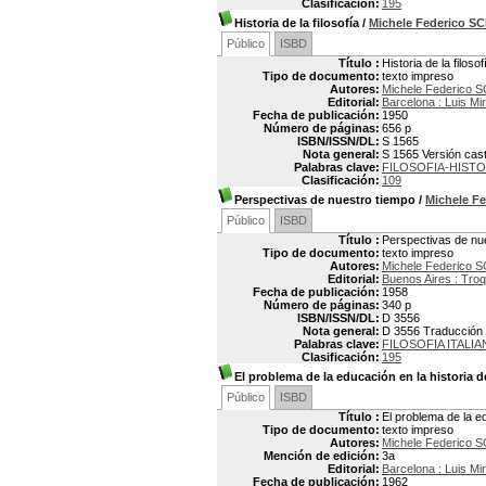
Clasificación:
195
Historia de la filosofía
/
Michele Federico S
Público
ISBD
Título :
Historia de la filosof
Tipo de documento:
texto impreso
Autores:
Michele Federico 
Editorial:
Barcelona : Luis Mi
Fecha de publicación:
1950
Número de páginas:
656 p
ISBN/ISSN/DL:
S 1565
Nota general:
S 1565 Versión cast
Palabras clave:
FILOSOFIA-HISTO
Clasificación:
109
Perspectivas de nuestro tiempo
/
Michele F
Público
ISBD
Título :
Perspectivas de nu
Tipo de documento:
texto impreso
Autores:
Michele Federico 
Editorial:
Buenos Aires : Troq
Fecha de publicación:
1958
Número de páginas:
340 p
ISBN/ISSN/DL:
D 3556
Nota general:
D 3556 Traducción p
Palabras clave:
FILOSOFIA ITALIA
Clasificación:
195
El problema de la educación en la historia 
Público
ISBD
Título :
El problema de la e
Tipo de documento:
texto impreso
Autores:
Michele Federico 
Mención de edición:
3a
Editorial:
Barcelona : Luis Mi
Fecha de publicación:
1962