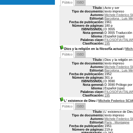
Público
ISBD
Título :
Acto y ser
Tipo de documento:
texto impreso
Autores:
Michele Federico 
Editorial:
Barcelona : Luis Mi
Fecha de publicación:
1961
Número de páginas:
180 p
ISBN/ISSN/DL:
D 3555
Nota general:
D 3555 Traducción
Idioma :
Español (
spa
)
Palabras clave:
FILOSOFIA ITALIA
Clasificación:
195
Dios y la religión en la filosofía actual
/
Mich
Público
ISBD
Título :
Dios y la religión en 
Tipo de documento:
texto impreso
Autores:
Michele Federico 
Editorial:
Barcelona : Luis Mi
Fecha de publicación:
1952
Número de páginas:
301 p
ISBN/ISSN/DL:
D 3590
Nota general:
D 3590 Prólogo por A
Idioma :
Español (
spa
)
Palabras clave:
FILOSOFIA ITALIA
Clasificación:
195
L' existence de Dieu
/
Michele Federico SC
Público
ISBD
Título :
L' existence de Die
Tipo de documento:
texto impreso
Autores:
Michele Federico 
Editorial:
Paris : Montaigne
Fecha de publicación:
1951
Número de páginas:
219 p