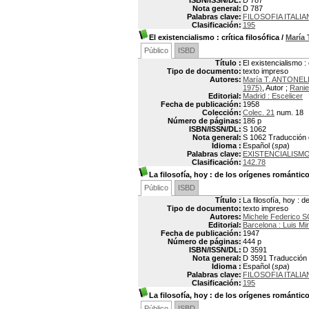
ISBN/ISSN/DL:
D 787
Nota general:
D 787
Palabras clave:
FILOSOFIA ITALIA
Clasificación:
195
El existencialismo
: crítica filosófica
/
María
Público
ISBD
Título :
El existencialismo : c
Tipo de documento:
texto impreso
Autores:
María T. ANTONEL
1975)
, Autor ;
Rani
Editorial:
Madrid : Escelicer
Fecha de publicación:
1958
Colección:
Colec. 21
num. 18
Número de páginas:
186 p
ISBN/ISSN/DL:
S 1062
Nota general:
S 1062 Traducción de
Idioma :
Español (
spa
)
Palabras clave:
EXISTENCIALISM
Clasificación:
142.78
La filosofía, hoy
: de los orígenes romántico
Público
ISBD
Título :
La filosofía, hoy :
Tipo de documento:
texto impreso
Autores:
Michele Federico 
Editorial:
Barcelona : Luis Mi
Fecha de publicación:
1947
Número de páginas:
444 p
ISBN/ISSN/DL:
D 3591
Nota general:
D 3591 Traducción po
Idioma :
Español (
spa
)
Palabras clave:
FILOSOFIA ITALIA
Clasificación:
195
La filosofía, hoy
: de los orígenes romántico
Público
ISBD