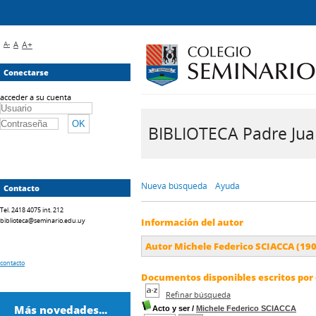
A-
A
A+
Conectarse
acceder a su cuenta
BIBLIOTECA Padre Juan 
Nueva búsqueda
Ayuda
Contacto
Tel. 2418 4075 int. 212
biblioteca@seminario.edu.uy
Información del autor
Autor Michele Federico SCIACCA (19
contacto
Documentos disponibles escritos por 
Refinar búsqueda
Más novedades...
Acto y ser
/
Michele Federico SCIACCA