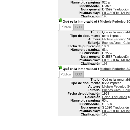
Número de páginas:
925 p
ISBN/ISSN/DL:
D 3592
Nota general:
D 3592 Traducción
Palabras clave:
FILOSOFIA ITALIA
Clasificación:
195
Qué es la inmortalidad
/
Michele Federico 
Público
ISBD
Título :
Qué es la inmortali
Tipo de documento:
texto impreso
Autores:
Michele Federico 
Editorial:
Buenos Aires : Col
Fecha de publicación:
1959
Número de páginas:
63 p
ISBN/ISSN/DL:
D 3557
Nota general:
D 3557 Traducción p
Palabras clave:
FILOSOFIA ITALIA
Clasificación:
195
Qué es la inmortalidad
/
Michele Federico 
Público
ISBD
Título :
Qué es la inmortali
Tipo de documento:
texto impreso
Autores:
Michele Federico 
Editorial:
Buenos Aires : Col
Fecha de publicación:
1959
Colección:
Colec. Esquemas
n
Número de páginas:
63 p
ISBN/ISSN/DL:
S 1620
Nota general:
S 1620 Traducción d
Palabras clave:
FILOSOFIA ITALIA
Clasificación:
195