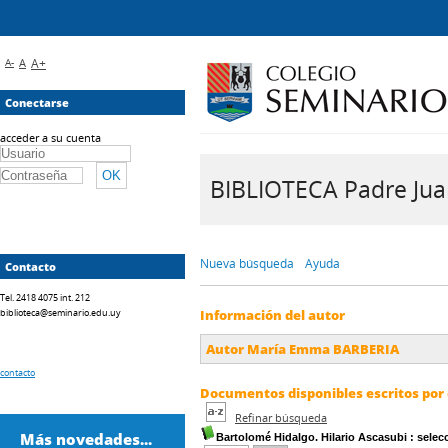
A-
A
A+
Conectarse
acceder a su cuenta
BIBLIOTECA Padre Juan 
Nueva búsqueda
Ayuda
Contacto
Tel. 2418 4075 int. 212
biblioteca@seminario.edu.uy
Información del autor
Autor María Emma BARBERIA
contacto
Documentos disponibles escritos por 
Refinar búsqueda
Más novedades...
Bartolomé Hidalgo. Hilario Ascasubi
: selec