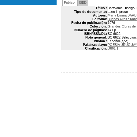
Público
ISBD
Título :
Bartolomé Hidalgo. 
Tipo de documento:
texto impreso
Autores:
María Emma BARB
Editorial:
Buenos Aires : Kap
Fecha de publicación:
1976
Colección:
Grandes Obras de la
Número de páginas:
141 p
ISBN/ISSN/DL:
SC 6622
Nota general:
SC 6622 Selección, 
Idioma :
Español (
spa
)
Palabras clave:
POESIA URUGUAY
Clasificación:
U861.1