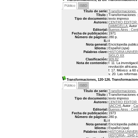
Público
ISBD
Título de serie:
Transformaciones
,
Título :
Transformaciones :
Tipo de documento:
texto impreso
Autores:
CENTRO EDITOR 
DAMIGELLA
, Autor
Editorial:
Buenos Aires : Cent
Fecha de publicación:
1971
Número de páginas:
280 p.
Il.:
il
Nota general:
Enciclopedia public
Idioma :
Español (
spa
)
Palabras clave:
HISTORIA UNIVER
SIGLO XX
Clasificación:
909.82
Nota de contenido:
f. 11. La investigac
revolución africana 
f. 17. México: a 60
v. 20. Las reformas 
Transformaciones, 120-126. Transformacion
Público
ISBD
Título de serie:
Transformaciones
,
Título :
Transformaciones e
Tipo de documento:
texto impreso
Autores:
CENTRO EDITOR 
SACCHI
, Autor ;
Ca
Editorial:
Buenos Aires : Cent
Fecha de publicación:
1973
Número de páginas:
280 p.
Il.:
il
Nota general:
Enciclopedia public
Idioma :
Español (
spa
)
Palabras clave:
HISTORIA UNIVER
HISTORIA - 1945-