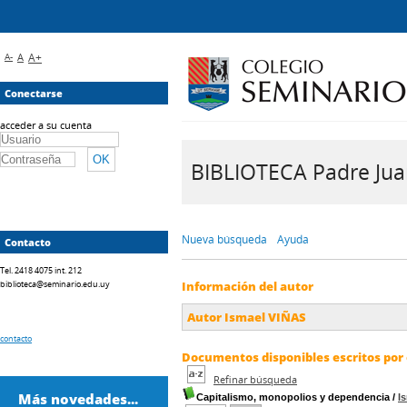
A-
A
A+
Conectarse
acceder a su cuenta
BIBLIOTECA Padre Juan 
Nueva búsqueda
Ayuda
Contacto
Tel. 2418 4075 int. 212
biblioteca@seminario.edu.uy
Información del autor
Autor Ismael VIÑAS
contacto
Documentos disponibles escritos por 
Refinar búsqueda
Más novedades...
Capitalismo, monopolios y dependencia
/
I