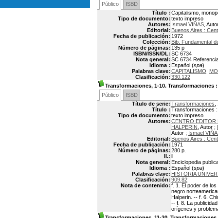
Público
ISBD
Título :
Capitalismo, monop
Tipo de documento:
texto impreso
Autores:
Ismael VIÑAS
, Auto
Editorial:
Buenos Aires : Cent
Fecha de publicación:
1972
Colección:
Bib. Fundamental 
Número de páginas:
135 p
ISBN/ISSN/DL:
SC 6734
Nota general:
SC 6734 Referencias
Idioma :
Español (
spa
)
Palabras clave:
CAPITALISMO
MO
Clasificación:
330.122
Transformaciones, 1-10. Transformaciones
:
Público
ISBD
Título de serie:
Transformaciones
,
Título :
Transformaciones :
Tipo de documento:
texto impreso
Autores:
CENTRO EDITOR 
HALPERIN
, Autor ;
Autor ;
Ismael VIÑ
Editorial:
Buenos Aires : Cent
Fecha de publicación:
1971
Número de páginas:
280 p.
Il.:
il
Nota general:
Enciclopedia public
Idioma :
Español (
spa
)
Palabras clave:
HISTORIA UNIVER
Clasificación:
909.82
Nota de contenido:
f. 1. El poder de lo
negro norteamericano
Halperin. -- f. 6. C
-- f. 8. La publicida
orígenes y problema
Transformaciones, 11-20. Transformaciones