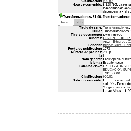
Clasificación:
909.82
Nota de contenido:
f. 120 [10]. La resi
independencia con de
dependencia y el soc
Transformaciones, 81-90. Transformaciones
Público
ISBD
Título de serie:
Transformaciones
,
Título :
Transformaciones :
Tipo de documento:
texto impreso
Autores:
CENTRO EDITOR 
Autor ;
Eduardo JO
Editorial:
Buenos Aires : Cent
Fecha de publicación:
1973
Número de páginas:
280 p.
Il.:
il
Nota general:
Enciclopedia public
Idioma :
Español (
spa
)
Palabras clave:
HISTORIA UNIVER
EDUCACION SUPE
- SIGLO XX
Clasificación:
909.82
Nota de contenido:
f. 81. Las universida
siglo XX / Fernando 
Vanguardias estética
Ismael Viñas.-- f. 9