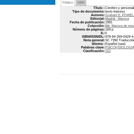
Público
ISBD
Título :
Cerebro y personal
Tipo de documento:
texto impreso
Autores:
Graham E. POWEL
Editorial:
Madrid : Marova
Fecha de publicación:
1981
Colección:
Bib. Marova de estu
Número de páginas:
169 p
Il.:
il
ISBN/ISSN/DL:
978-84-269-0429-4
Nota general:
SC 7390 Traducción: 
Idioma :
Español (
spa
)
Palabras clave:
PSICOFISIOLOGI
Clasificación:
152