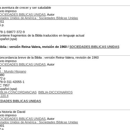
a aventura de crecer y ser saludable
exto impreso
OCIEDADES BIBLICAS UNIDAS
, Autor
stados Unidos de América : Sociedades Bíblicas Unidas
011
5 p.
78-1-59877-372-9
ontiene fragmentos de la Biblia traducidos en lenguaje actual
spañol (
spa
)
iblia
: versión Reina-Valera, revisión de 1960
/
SOCIEDADES BIBLICAS UNIDAS
oncordancia breve de la Biblia : versión Reina-Valera, revisión de 1960
exto impreso
OCIEDADES BIBLICAS UNIDAS
, Autor
a
.l. : Mundo Hispano
980
72 p
78-0-311-42055-1
C 7957
spañol (
spa
)
IBLIA-CONCORDANCIAS
BIBLIA-DICCIONARIOS
 220.4
EDADES BIBLICAS UNIDAS
a historia de David
exto impreso
OCIEDADES BIBLICAS UNIDAS
, Autor
stados Unidos de América : Sociedades Bíblicas Unidas
001
2 p.