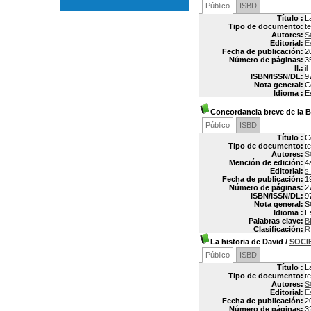
Público
ISBD
Título :
L
Tipo de documento:
t
Autores:
S
Editorial:
E
Fecha de publicación:
2
Número de páginas:
3
Il.:
il
ISBN/ISSN/DL:
9
Nota general:
C
Idioma :
E
Concordancia breve de la B
Público
ISBD
Título :
C
Tipo de documento:
t
Autores:
S
Mención de edición:
4
Editorial:
s
Fecha de publicación:
1
Número de páginas:
2
ISBN/ISSN/DL:
9
Nota general:
S
Idioma :
E
Palabras clave:
B
Clasificación:
R
La historia de David
/
SOCI
Público
ISBD
Título :
L
Tipo de documento:
t
Autores:
S
Editorial:
E
Fecha de publicación:
2
Número de páginas:
3