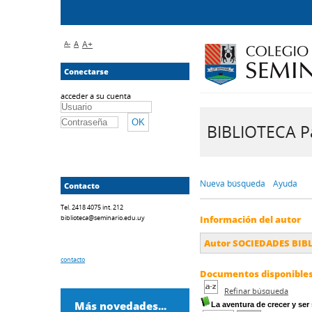
A-
A
A+
Conectarse
acceder a su cuenta
BIBLIOTECA Pa
Nueva búsqueda
Ayuda
Contacto
Tel. 2418 4075 int. 212
biblioteca@seminario.edu.uy
Información del autor
Autor SOCIEDADES BIB
contacto
Documentos disponibles 
Refinar búsqueda
Más novedades...
La aventura de crecer y ser