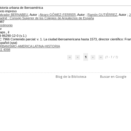
istoria urbana de Iberoamérica
exto impreso
alvador BERNABEU
, Autor ;
Alvaro GÓMEZ-FERRER
, Autor ;
Ramón GUTIÉRREZ
, Autor ;
J
adrid : Consejo Superior de los Colegios de Arquitectos de España
987
estimonio
 v
ps., il
4-86290-12-0 (v.1.)
C 7966 Contenido parcial: v. 1. La ciudad iberoamericana hasta 1573, director científico: Franc
spañol (
spa
)
RBANISMO-AMERICA LATINA-HISTORIA
11.4098
1
(1 - 1 / 1)
Blog de la Biblioteca
Buscar en Google