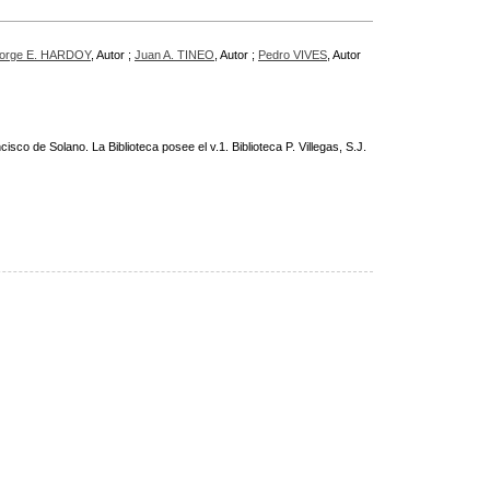
orge E. HARDOY
, Autor ;
Juan A. TINEO
, Autor ;
Pedro VIVES
, Autor
isco de Solano. La Biblioteca posee el v.1. Biblioteca P. Villegas, S.J.