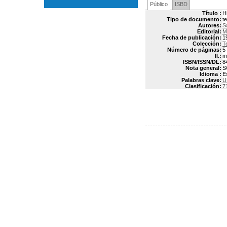
Público
ISBD
Título :
H
Tipo de documento:
t
Autores:
S
Editorial:
M
Fecha de publicación:
1
Colección:
T
Número de páginas:
5
Il.:
ma
ISBN/ISSN/DL:
8
Nota general:
S
Idioma :
E
Palabras clave:
U
Clasificación:
7