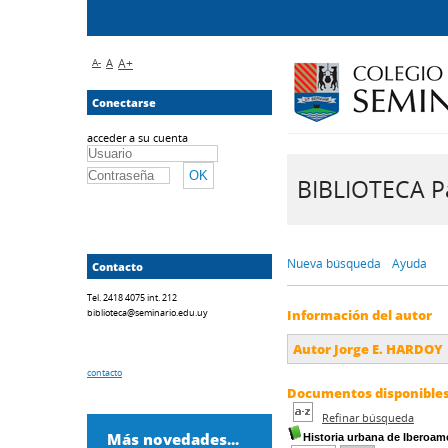
A-
A
A+
Conectarse
acceder a su cuenta
BIBLIOTECA Pa
Nueva búsqueda
Ayuda
Contacto
Tel. 2418 4075 int. 212
biblioteca@seminario.edu.uy
Información del autor
Autor Jorge E. HARDOY
contacto
Documentos disponibles 
Refinar búsqueda
Más novedades...
Historia urbana de Iberoam