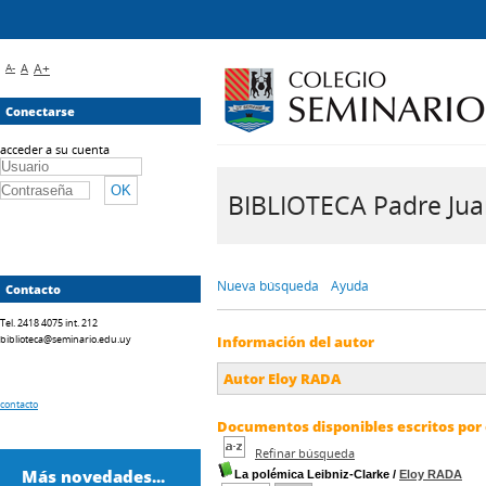
A-
A
A+
Conectarse
acceder a su cuenta
BIBLIOTECA Padre Juan 
Nueva búsqueda
Ayuda
Contacto
Tel. 2418 4075 int. 212
biblioteca@seminario.edu.uy
Información del autor
Autor Eloy RADA
contacto
Documentos disponibles escritos por 
Refinar búsqueda
Más novedades...
La polémica Leibniz-Clarke
/
Eloy RADA