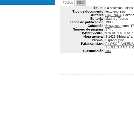
Público
ISBD
Título :
La polémica Leibniz
Tipo de documento:
texto impreso
Autores:
Eloy RADA
, Editor 
Editorial:
Madrid : Taurus
Fecha de publicación:
1980
Colección:
Ensayistas
num. 17
Número de páginas:
174 p
ISBN/ISSN/DL:
978-84-306-1178-2
Nota general:
S 1426 Bibliografía
Idioma :
Español (
spa
)
Palabras clave:
FILOSOFIA ALEM
TEOLOGIA NATUR
Clasificación:
193