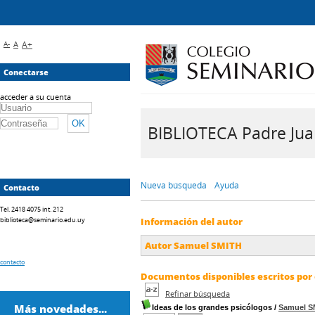
A-
A
A+
Conectarse
acceder a su cuenta
BIBLIOTECA Padre Juan 
Nueva búsqueda
Ayuda
Contacto
Tel. 2418 4075 int. 212
biblioteca@seminario.edu.uy
Información del autor
Autor Samuel SMITH
contacto
Documentos disponibles escritos por 
Refinar búsqueda
Más novedades...
Ideas de los grandes psicólogos
/
Samuel S