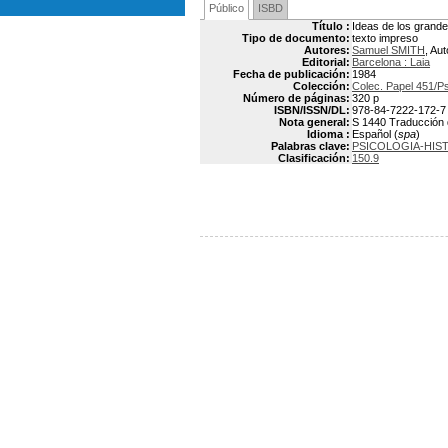
Público
ISBD
Título :
Ideas de los grand
Tipo de documento:
texto impreso
Autores:
Samuel SMITH
, Aut
Editorial:
Barcelona : Laia
Fecha de publicación:
1984
Colección:
Colec. Papel 451/Ps
Número de páginas:
320 p
ISBN/ISSN/DL:
978-84-7222-172-7
Nota general:
S 1440 Traducción d
Idioma :
Español (
spa
)
Palabras clave:
PSICOLOGIA-HIS
Clasificación:
150.9