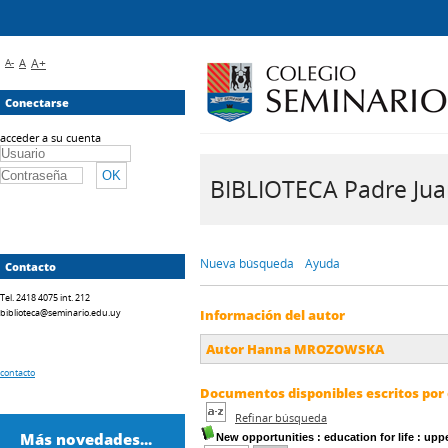
A-
A
A+
Conectarse
acceder a su cuenta
BIBLIOTECA Padre Juan 
Nueva búsqueda
Ayuda
Contacto
Tel. 2418 4075 int. 212
biblioteca@seminario.edu.uy
Información del autor
Autor Hanna MROZOWSKA
contacto
Documentos disponibles escritos por 
Refinar búsqueda
Más novedades...
New opportunities
: education for life : upp