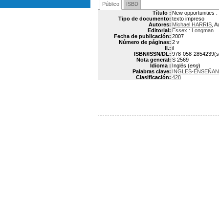
Público
ISBD
Título :
New opportunities : 
Tipo de documento:
texto impreso
Autores:
Michael HARRIS
, A
Editorial:
Essex : Longman
Fecha de publicación:
2007
Número de páginas:
2 v
Il.:
il
ISBN/ISSN/DL:
978-058-2854239(s
Nota general:
S 2569
Idioma :
Inglés (
eng
)
Palabras clave:
INGLES-ENSEÑA
Clasificación:
428