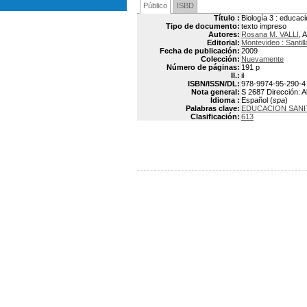
Público
ISBD
Título :
Biología 3 : educaci
Tipo de documento:
texto impreso
Autores:
Rosana M. VALLI
, 
Editorial:
Montevideo : Santil
Fecha de publicación:
2009
Colección:
Nuevamente
Número de páginas:
191 p
Il.:
il
ISBN/ISSN/DL:
978-9974-95-290-4
Nota general:
S 2687 Dirección: A
Idioma :
Español (
spa
)
Palabras clave:
EDUCACION SANI
Clasificación:
613