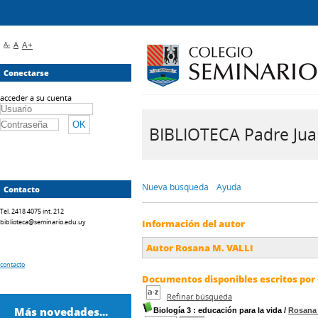
A-
A
A+
Conectarse
acceder a su cuenta
BIBLIOTECA Padre Juan 
Nueva búsqueda
Ayuda
Contacto
Tel. 2418 4075 int. 212
biblioteca@seminario.edu.uy
Información del autor
Autor Rosana M. VALLI
contacto
Documentos disponibles escritos por 
Refinar búsqueda
Más novedades...
Biología 3
: educación para la vida
/
Rosana 