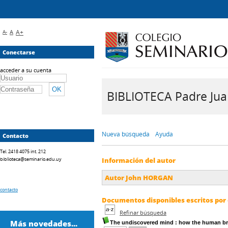
A-
A
A+
Conectarse
acceder a su cuenta
BIBLIOTECA Padre Juan 
Nueva búsqueda
Ayuda
Contacto
Tel. 2418 4075 int. 212
biblioteca@seminario.edu.uy
Información del autor
Autor John HORGAN
contacto
Documentos disponibles escritos por 
Refinar búsqueda
Más novedades...
The undiscovered mind
: how the human bra