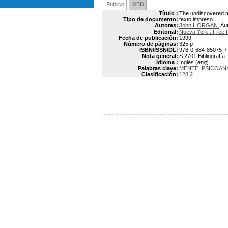
Público
ISBD
Título :
The undiscovered mi
Tipo de documento:
texto impreso
Autores:
John HORGAN
, Au
Editorial:
Nueva York : Free 
Fecha de publicación:
1999
Número de páginas:
325 p
ISBN/ISSN/DL:
978-0-684-85075-7
Nota general:
S 2701 Bibliografía:
Idioma :
Inglés (
eng
)
Palabras clave:
MENTE
PSICOANA
Clasificación:
128.2