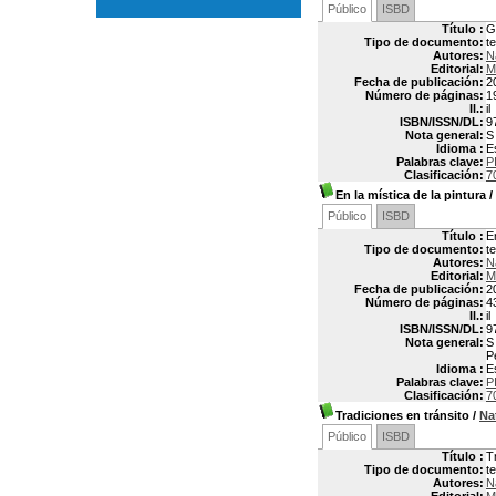
Público
ISBD
Título :
G
Tipo de documento:
t
Autores:
N
Editorial:
M
Fecha de publicación:
2
Número de páginas:
1
Il.:
il
ISBN/ISSN/DL:
9
Nota general:
S
Idioma :
E
Palabras clave:
P
Clasificación:
7
En la mística de la pintura
/
Público
ISBD
Título :
E
Tipo de documento:
t
Autores:
N
Editorial:
M
Fecha de publicación:
2
Número de páginas:
4
Il.:
il
ISBN/ISSN/DL:
9
Nota general:
S
P
Idioma :
E
Palabras clave:
P
Clasificación:
7
Tradiciones en tránsito
/
Na
Público
ISBD
Título :
T
Tipo de documento:
t
Autores:
N