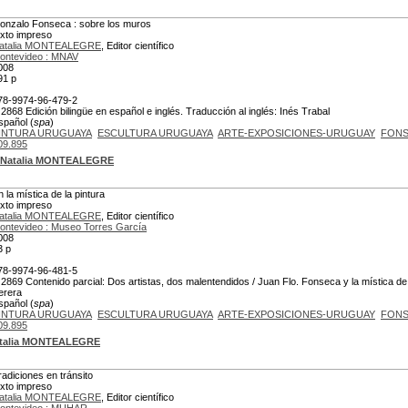
onzalo Fonseca : sobre los muros
exto impreso
atalia MONTEALEGRE
, Editor científico
ontevideo : MNAV
008
91 p
78-9974-96-479-2
 2868 Edición bilingüe en español e inglés. Traducción al inglés: Inés Trabal
spañol (
spa
)
INTURA URUGUAYA
ESCULTURA URUGUAYA
ARTE-EXPOSICIONES-URUGUAY
FONS
09.895
Natalia MONTEALEGRE
n la mística de la pintura
exto impreso
atalia MONTEALEGRE
, Editor científico
ontevideo : Museo Torres García
008
3 p
78-9974-96-481-5
 2869 Contenido parcial: Dos artistas, dos malentendidos / Juan Flo. Fonseca y la mística de
erera
spañol (
spa
)
INTURA URUGUAYA
ESCULTURA URUGUAYA
ARTE-EXPOSICIONES-URUGUAY
FONS
09.895
talia MONTEALEGRE
radiciones en tránsito
exto impreso
atalia MONTEALEGRE
, Editor científico