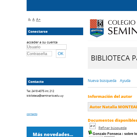
A-
A
A+
Conectarse
acceder a su cuenta
BIBLIOTECA Pa
Nueva búsqueda
Ayuda
Contacto
Tel. 2418 4075 int. 212
biblioteca@seminario.edu.uy
Información del autor
Autor Natalia MONTEA
contacto
Documentos disponibles 
Refinar búsqueda
Más novedades...
Gonzalo Fonseca
: sobre l