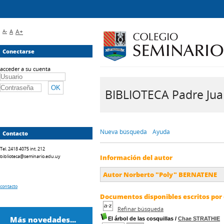
A-
A
A+
Conectarse
acceder a su cuenta
BIBLIOTECA Padre Juan 
Nueva búsqueda
Ayuda
Contacto
Tel. 2418 4075 int. 212
biblioteca@seminario.edu.uy
Información del autor
Autor Norberto "Poly" BERNATENE
contacto
Documentos disponibles escritos por 
Refinar búsqueda
Más novedades...
El árbol de las cosquillas
/
Chae STRATHIE