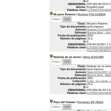
Il.:
il
ISBN/ISSN/DL:
978-950-08-2570-2
Idioma :
Español (
spa
)
Palabras clave:
LITERATURA INFA
Mi perro Roberto
/
Rodrigo FOLGUEIRA
Público
ISBD
Título :
Mi perro Roberto
Tipo de documento:
texto impreso
Autores:
Rodrigo FOLGUEI
Editorial:
Buenos Aires : una 
Fecha de publicación:
2010
Número de páginas:
32 p.
Il.:
il
ISBN/ISSN/DL:
978-84-937557-1-3
Palabras clave:
LITERATURA INFA
FICCION INFANTI
Noticias de un mono
/
Silvia SCHUJER
Público
ISBD
Título :
Noticias de un mon
Tipo de documento:
texto impreso
Autores:
Silvia SCHUJER (1
Editorial:
Buenos Aires : Atlán
Fecha de publicación:
2001
Colección:
Colec. Un cuento, u
Número de páginas:
24 p.
Il.:
il
ISBN/ISSN/DL:
978-950-08-2571-9
Palabras clave:
LITERATURA INFA
Paco del Tomate
/
Fernando DE VEDIA
Público
ISBD