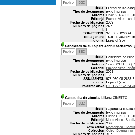
Público
ISBD
Título :
El árbol de las cosq
Tipo de documento:
texto impreso
Autores:
Chae STRATHIE
, A
Editorial:
Buenos Aires : una 
Fecha de publicación:
2009
Número de páginas:
24 p.
Il.:
il
ISBN/ISSN/DL:
978-987-1296-44-6
Nota general:
Trad. de Jean Emm
Idioma :
Español (
spa
)
Canciones de cuna para dormir cachorros
/
Público
ISBD
Título :
Canciones de cuna 
Tipo de documento:
texto impreso
Autores:
Silvia SCHUJER (1
Editorial:
Buenos Aires : Atlán
Fecha de publicación:
2009
Número de páginas:
1 v.
ISBN/ISSN/DL:
978-950-08-2837-6
Idioma :
Español (
spa
)
Palabras clave:
LITERATURA INFA
Caperucita de abuela
/
Liliana CINETTO
Público
ISBD
Título :
Caperucita de abue
Tipo de documento:
texto impreso
Autores:
Liliana CINETTO
, A
Editorial:
Montevideo : Santil
Fecha de publicación:
2020
Otro editor:
Montevideo : Santil
Colección:
Colec. Buenas noc
Número de páginas:
31 p.