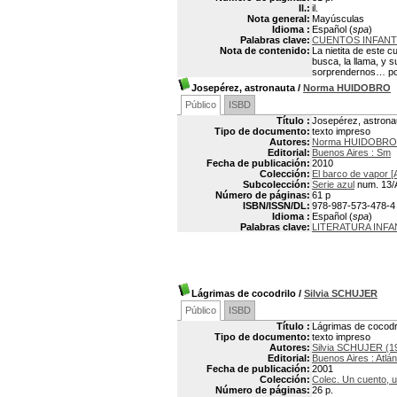
Il.:
il.
Nota general:
Mayúsculas
Idioma :
Español (
spa
)
Palabras clave:
CUENTOS INFANT
Nota de contenido:
La nietita de este 
busca, la llama, y
sorprendernos… por
Josepérez, astronauta
/
Norma HUIDOBRO
Público
ISBD
Título :
Josepérez, astrona
Tipo de documento:
texto impreso
Autores:
Norma HUIDOBRO
Editorial:
Buenos Aires : Sm
Fecha de publicación:
2010
Colección:
El barco de vapor [
Subcolección:
Serie azul
num. 13/
Número de páginas:
61 p
ISBN/ISSN/DL:
978-987-573-478-4
Idioma :
Español (
spa
)
Palabras clave:
LITERATURA INFA
Lágrimas de cocodrilo
/
Silvia SCHUJER
Público
ISBD
Título :
Lágrimas de cocodr
Tipo de documento:
texto impreso
Autores:
Silvia SCHUJER (1
Editorial:
Buenos Aires : Atlán
Fecha de publicación:
2001
Colección:
Colec. Un cuento, u
Número de páginas:
26 p.