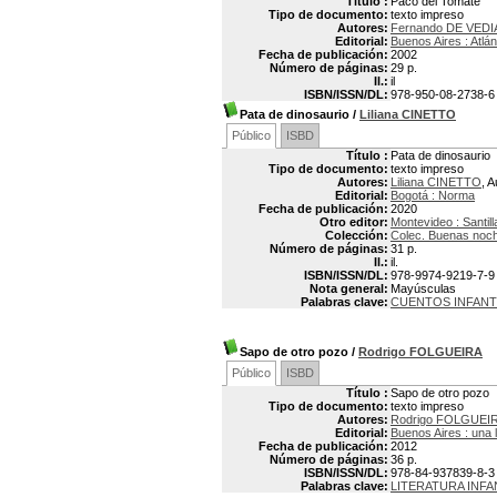
Título :
Paco del Tomate
Tipo de documento:
texto impreso
Autores:
Fernando DE VEDI
Editorial:
Buenos Aires : Atlán
Fecha de publicación:
2002
Número de páginas:
29 p.
Il.:
il
ISBN/ISSN/DL:
978-950-08-2738-6
Pata de dinosaurio
/
Liliana CINETTO
Público
ISBD
Título :
Pata de dinosaurio
Tipo de documento:
texto impreso
Autores:
Liliana CINETTO
, A
Editorial:
Bogotá : Norma
Fecha de publicación:
2020
Otro editor:
Montevideo : Santil
Colección:
Colec. Buenas noc
Número de páginas:
31 p.
Il.:
il.
ISBN/ISSN/DL:
978-9974-9219-7-9
Nota general:
Mayúsculas
Palabras clave:
CUENTOS INFANT
Sapo de otro pozo
/
Rodrigo FOLGUEIRA
Público
ISBD
Título :
Sapo de otro pozo
Tipo de documento:
texto impreso
Autores:
Rodrigo FOLGUEI
Editorial:
Buenos Aires : una 
Fecha de publicación:
2012
Número de páginas:
36 p.
ISBN/ISSN/DL:
978-84-937839-8-3
Palabras clave:
LITERATURA INFA