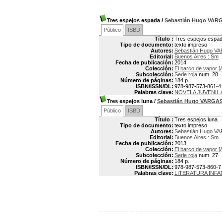
Tres espejos espada
/
Sebastián Hugo VAR
Público
ISBD
Título :
Tres espejos espa
Tipo de documento:
texto impreso
Autores:
Sebastián Hugo VA
Editorial:
Buenos Aires : Sm
Fecha de publicación:
2014
Colección:
El barco de vapor [
Subcolección:
Serie roja
num. 28
Número de páginas:
184 p
ISBN/ISSN/DL:
978-987-573-861-4
Palabras clave:
NOVELA JUVENIL
Tres espejos luna
/
Sebastián Hugo VARGA
Público
ISBD
Título :
Tres espejos luna
Tipo de documento:
texto impreso
Autores:
Sebastián Hugo VA
Editorial:
Buenos Aires : Sm
Fecha de publicación:
2013
Colección:
El barco de vapor [
Subcolección:
Serie roja
num. 27
Número de páginas:
184 p.
ISBN/ISSN/DL:
978-987-573-860-7
Palabras clave:
LITERATURA INFA