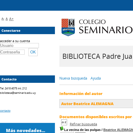
A-
A
A+
Conectarse
acceder a su cuenta
BIBLIOTECA Padre Juan 
Nueva búsqueda
Ayuda
Contacto
Tel. 2418 4075 int. 212
biblioteca@seminario.edu.uy
Información del autor
Autor Beatrice ALEMAGNA
contacto
Documentos disponibles escritos por 
Refinar búsqueda
Más novedades...
La vecina de las pulgas
/
Beatrice ALEMAG