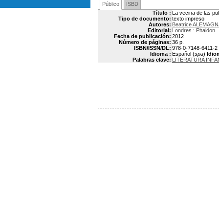
Público
ISBD
Título :
La vecina de las pu
Tipo de documento:
texto impreso
Autores:
Beatrice ALEMAGN
Editorial:
Londres : Phaidon
Fecha de publicación:
2012
Número de páginas:
36 p.
ISBN/ISSN/DL:
978-0-7148-6411-2
Idioma :
Español (
spa
)
Idio
Palabras clave:
LITERATURA INFA