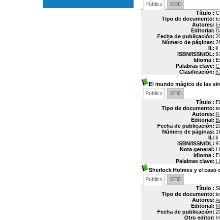
Público
ISBD
Título :
C
Tipo de documento:
t
Autores:
E
Editorial:
B
Fecha de publicación:
2
Número de páginas:
2
Il.:
il
ISBN/ISSN/DL:
9
Idioma :
E
Palabras clave:
C
Clasificación:
8
El mundo mágico de las si
Público
ISBD
Título :
E
Tipo de documento:
t
Autores:
R
Editorial:
B
Fecha de publicación:
2
Número de páginas:
1
Il.:
il
ISBN/ISSN/DL:
9
Nota general:
L
Idioma :
E
Palabras clave:
L
Sherlock Holmes y el caso d
Público
ISBD
Título :
S
Tipo de documento:
t
Autores:
A
Editorial:
M
Fecha de publicación:
2
Otro editor:
M