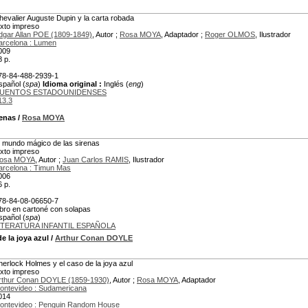
hevalier Auguste Dupin y la carta robada
exto impreso
dgar Allan POE (1809-1849)
, Autor ;
Rosa MOYA
, Adaptador ;
Roger OLMOS
, Ilustrador
arcelona : Lumen
009
8 p.
78-84-488-2939-1
spañol (
spa
)
Idioma original :
Inglés (
eng
)
UENTOS ESTADOUNIDENSES
13.3
renas
/
Rosa MOYA
l mundo mágico de las sirenas
exto impreso
osa MOYA
, Autor ;
Juan Carlos RAMIS
, Ilustrador
arcelona : Timun Mas
006
6 p.
78-84-08-06650-7
ibro en cartoné con solapas
spañol (
spa
)
ITERATURA INFANTIL ESPAÑOLA
e la joya azul
/
Arthur Conan DOYLE
herlock Holmes y el caso de la joya azul
exto impreso
rthur Conan DOYLE (1859-1930)
, Autor ;
Rosa MOYA
, Adaptador
ontevideo : Sudamericana
014
ontevideo : Penguin Random House