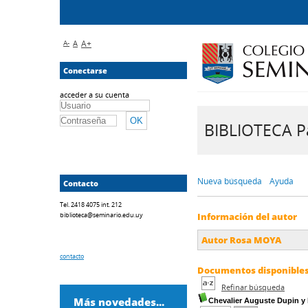
A-
A
A+
Conectarse
acceder a su cuenta
BIBLIOTECA Pa
Nueva búsqueda
Ayuda
Contacto
Tel. 2418 4075 int. 212
biblioteca@seminario.edu.uy
Información del autor
Autor Rosa MOYA
contacto
Documentos disponibles 
Refinar búsqueda
Más novedades...
Chevalier Auguste Dupin y 