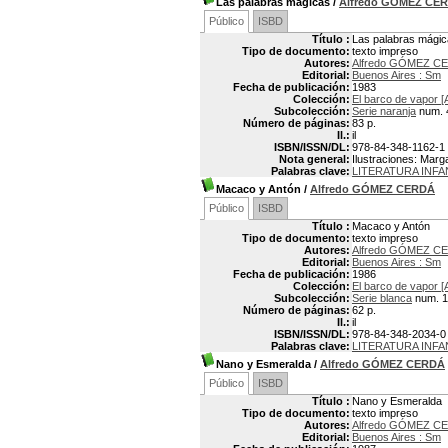
Las palabras mágicas
/
Alfredo GÓMEZ CE
Público
ISBD
Título :
Las palabras mági
Tipo de documento:
texto impreso
Autores:
Alfredo GÓMEZ CE
Editorial:
Buenos Aires : Sm
Fecha de publicación:
1983
Colección:
El barco de vapor [
Subcolección:
Serie naranja
num. 
Número de páginas:
83 p.
Il.:
il
ISBN/ISSN/DL:
978-84-348-1162-1
Nota general:
Ilustraciones: Marg
Palabras clave:
LITERATURA INFA
Macaco y Antón
/
Alfredo GÓMEZ CERDÁ
Público
ISBD
Título :
Macaco y Antón
Tipo de documento:
texto impreso
Autores:
Alfredo GÓMEZ CE
Editorial:
Buenos Aires : Sm
Fecha de publicación:
1986
Colección:
El barco de vapor [
Subcolección:
Serie blanca
num. 1
Número de páginas:
62 p.
Il.:
il
ISBN/ISSN/DL:
978-84-348-2034-0
Palabras clave:
LITERATURA INFA
Nano y Esmeralda
/
Alfredo GÓMEZ CERDÁ
Público
ISBD
Título :
Nano y Esmeralda
Tipo de documento:
texto impreso
Autores:
Alfredo GÓMEZ CE
Editorial:
Buenos Aires : Sm