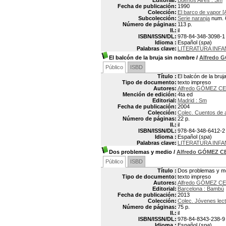
Editorial:
Buenos Aires : Sm
Fecha de publicación:
1990
Colección:
El barco de vapor [
Subcolección:
Serie naranja
num. 
Número de páginas:
113 p.
Il.:
il
ISBN/ISSN/DL:
978-84-348-3098-1
Idioma :
Español (
spa
)
Palabras clave:
LITERATURA INFA
El balcón de la bruja sin nombre
/
Alfredo 
Público
ISBD
Título :
El balcón de la bru
Tipo de documento:
texto impreso
Autores:
Alfredo GÓMEZ CE
Mención de edición:
4ta ed
Editorial:
Madrid : Sm
Fecha de publicación:
2004
Colección:
Colec. Cuentos de 
Número de páginas:
22 p.
Il.:
il
ISBN/ISSN/DL:
978-84-348-6412-2
Idioma :
Español (
spa
)
Palabras clave:
LITERATURA INFA
Dos problemas y medio
/
Alfredo GÓMEZ 
Público
ISBD
Título :
Dos problemas y m
Tipo de documento:
texto impreso
Autores:
Alfredo GÓMEZ CE
Editorial:
Barcelona : Bambú
Fecha de publicación:
2013
Colección:
Colec. Jóvenes lec
Número de páginas:
75 p.
Il.:
il
ISBN/ISSN/DL:
978-84-8343-238-9
Idioma :
Español (
spa
)