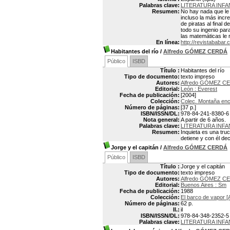
Palabras clave:
LITERATURA INFA
Resumen:
No hay nada que le
incluso la más incr
de piratas al final
todo su ingenio par
las matemáticas le r
En línea:
http://revistababa
Habitantes del río
/
Alfredo GÓMEZ CERDÁ
Público
ISBD
Título :
Habitantes del río
Tipo de documento:
texto impreso
Autores:
Alfredo GÓMEZ CE
Editorial:
León : Everest
Fecha de publicación:
[2004]
Colección:
Colec. Montaña en
Número de páginas:
[37 p.]
ISBN/ISSN/DL:
978-84-241-8380-6
Nota general:
A partir de 6 años.
Palabras clave:
LITERATURA INFA
Resumen:
Inquieta es una tru
detiene y con él de
Jorge y el capitán
/
Alfredo GÓMEZ CERDÁ
Público
ISBD
Título :
Jorge y el capitán
Tipo de documento:
texto impreso
Autores:
Alfredo GÓMEZ CE
Editorial:
Buenos Aires : Sm
Fecha de publicación:
1988
Colección:
El barco de vapor [
Número de páginas:
62 p.
Il.:
il
ISBN/ISSN/DL:
978-84-348-2352-5
Palabras clave:
LITERATURA INFA