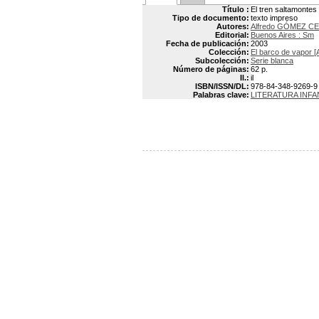
Título :
El tren saltamontes
Tipo de documento:
texto impreso
Autores:
Alfredo GÓMEZ CE
Editorial:
Buenos Aires : Sm
Fecha de publicación:
2003
Colección:
El barco de vapor [
Subcolección:
Serie blanca
Número de páginas:
62 p.
Il.:
il
ISBN/ISSN/DL:
978-84-348-9269-9
Palabras clave:
LITERATURA INFA