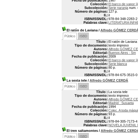
Fecha de publicación:
1987
Colección:
El barco de vapor [
Subcolección:
Serie naranja
num. 
Número de páginas:
127 p.
Il.:
il
ISBN/ISSN/DL:
978-84-348-2283-2
Palabras clave:
LITERATURA INFA
El ratón de Laviana
/
Alfredo GÓMEZ CERD
Público
ISBD
Título :
El ratón de Laviana
Tipo de documento:
texto impreso
Autores:
Alfredo GÓMEZ CE
Editorial:
Buenos Aires : Sm
Fecha de publicación:
2009
Colección:
El barco de vapor [
Subcolección:
Serie blanca
Número de páginas:
80 p.
Il.:
il
ISBN/ISSN/DL:
978-84-675-3515-0
La sexta tele
/
Alfredo GÓMEZ CERDÁ
Público
ISBD
Título :
La sexta tele
Tipo de documento:
texto impreso
Autores:
Alfredo GÓMEZ CE
Editorial:
Madrid : Susaeta
Fecha de publicación:
1994
Colección:
Colec. A toda máqu
Número de páginas:
93 p.
Il.:
il
ISBN/ISSN/DL:
978-84-305-7173-4
Palabras clave:
NOVELA JUVENIL
El tren saltamontes
/
Alfredo GÓMEZ CERD
Público
ISBD