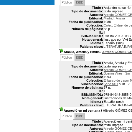
Público
ISBD
Título :
Alejandro no se ríe
Tipo de documento:
texto impreso
Autores:
Alfredo GÓMEZ CE
Editorial:
Madrid : Anaya
Fecha de publicación:
1988
Colección:
Colec. El duende v
Número de páginas:
88 p.
Il.:
il
ISBN/ISSN/DL:
978-84-207-3108-7
Nota general:
Ilustrado por Viví E
Idioma :
Español (
spa
)
Palabras clave:
LITERATURA INFA
Amalia, Amelia y Emilia
/
Alfredo GÓMEZ C
Público
ISBD
Título :
Amalia, Amelia y Emi
Tipo de documento:
texto impreso
Autores:
Alfredo GÓMEZ CE
Editorial:
Buenos Aires : Sm
Fecha de publicación:
1993
Colección:
El barco de vapor [
Subcolección:
Serie azul
num. 53
Número de páginas:
87 p.
Il.:
il
ISBN/ISSN/DL:
978-84-348-3855-0
Nota general:
Ilustraciones de M
Idioma :
Español (
spa
)
Palabras clave:
LITERATURA INFA
Apareció en mi ventana
/
Alfredo GÓMEZ C
Público
ISBD
Título :
Apareció en mi ven
Tipo de documento:
texto impreso
Autores:
Alfredo GÓMEZ CE