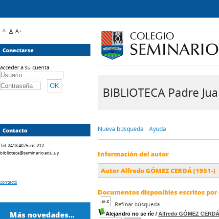
A-
A
A+
Conectarse
acceder a su cuenta
BIBLIOTECA Padre Juan 
Nueva búsqueda
Ayuda
Contacto
Tel. 2418 4075 int. 212
biblioteca@seminario.edu.uy
Información del autor
Autor Alfredo GÓMEZ CERDÁ (1951-)
contacto
Documentos disponibles escritos por 
Refinar búsqueda
Más novedades...
Alejandro no se ríe
/
Alfredo GÓMEZ CERD