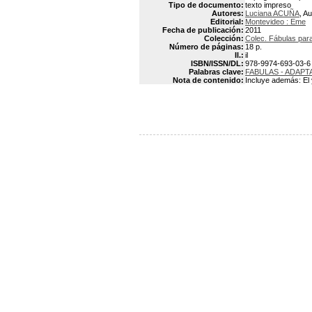
Tipo de documento:
texto impreso
Autores:
Luciana ACUÑA
, Au
Editorial:
Montevideo : Eme
Fecha de publicación:
2011
Colección:
Colec. Fábulas par
Número de páginas:
18 p.
Il.:
il
ISBN/ISSN/DL:
978-9974-693-03-6
Palabras clave:
FABULAS - ADAPT
Nota de contenido:
Incluye además: El 