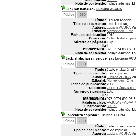
Nota de contenido:
Incluye además: El 
El hurón bandido
/
Luciana ACUÑA
Público
ISBD
Título :
El hurón bandido
Tipo de documento:
texto impreso
Autores:
Luciana ACUÑA
, Au
Editorial:
Montevideo : Eme
Fecha de publicación:
2012
Colección:
Colec. Fábulas par
Número de páginas:
18 p.
Il.:
il
ISBN/ISSN/DL:
978-9974-693-66-1
Nota de contenido:
Incluye además: La 
Jack, el alacrán sinverguenza
/
Luciana AC
Público
ISBD
Título :
Jack, el alacrán si
Tipo de documento:
texto impreso
Autores:
Luciana ACUÑA
, A
Editorial:
Montevideo : Eme
Fecha de publicación:
2008
Colección:
Colec. Fábulas para
Número de páginas:
18 p.
Il.:
il
ISBN/ISSN/DL:
978-9974-692-98-5
Palabras clave:
FABULAS - ADAPT
Clasificación:
398.21
Nota de contenido:
Incluye además: Mart
La lechuza copiona
/
Luciana ACUÑA
Público
ISBD
Título :
La lechuza copiona
Tipo de documento:
texto impreso
Autores:
Luciana ACUÑA
, Au