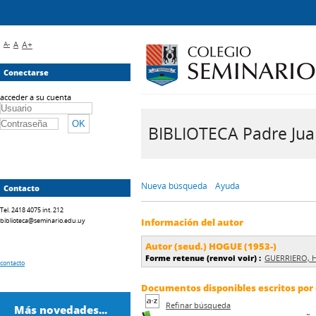
A-
A
A+
Conectarse
acceder a su cuenta
BIBLIOTECA Padre Juan 
Nueva búsqueda
Ayuda
Contacto
Tel. 2418 4075 int. 212
biblioteca@seminario.edu.uy
Información del autor
Autor (seud.) HOGUE (1953-)
Forme retenue (renvoi voir) :
GUERRIERO, Ho
contacto
Documentos disponibles escritos por 
Refinar búsqueda
Más novedades...