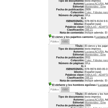
Tipo de documento:
texto impreso
Autores:
Luciana ACUÑA
, A
Editorial:
Montevideo : Eme
Fecha de publicación:
2009
Colección:
Colec. Fábulas para
Número de páginas:
18 p.
Il.:
il
ISBN/ISSN/DL:
978-9974-8134-9-6
Idioma :
Español (
spa
)
Palabras clave:
FABULAS - ADAPT
Clasificación:
398.21
Nota de contenido:
Incluye además: El l
El ciervo y los pajaritos cantores
/
Luciana
Público
ISBD
Título :
El ciervo y los paja
Tipo de documento:
texto impreso
Autores:
Luciana ACUÑA
, Au
Editorial:
Montevideo : Eme
Fecha de publicación:
2011
Colección:
Colec. Fábulas par
Número de páginas:
18 p.
Il.:
il
ISBN/ISSN/DL:
978-9974-693-05-0
Idioma :
Español (
spa
)
Palabras clave:
FABULAS - ADAPT
Clasificación:
398.21
Nota de contenido:
Incluye además: El 
El elefante y los hombres egoístas
/
Lucian
Público
ISBD
Título :
El elefante y los h
Tipo de documento:
texto impreso
Autores:
Luciana ACUÑA
, A
Editorial:
Montevideo : Eme
Fecha de publicación:
2009