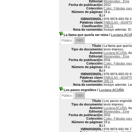
Editorial:
Montevideo : Eme
Fecha de publicación:
2012
Colección:
Colec. Fábulas par
Número de páginas:
18 p.
Il.:
il
ISBN/ISSN/DL:
978-9974-693-59-3
Palabras clave:
FABULAS - ADAPT
Clasificación:
398.21
Nota de contenido:
Incluye además: El 
La llama que quería ser reina
/
Luciana ACU
Público
ISBD
Título :
La llama que quería
Tipo de documento:
texto impreso
Autores:
Luciana ACUÑA
, Au
Editorial:
Montevideo : Eme
Fecha de publicación:
2011
Colección:
Colec. Fábulas par
Número de páginas:
18 p.
Il.:
il
ISBN/ISSN/DL:
978-9974-693-02-9
Palabras clave:
FABULAS - ADAPT
Clasificación:
398.21
Nota de contenido:
Incluye además: Las
Los pavos engreídos
/
Luciana ACUÑA
Público
ISBD
Título :
Los pavos engreíd
Tipo de documento:
texto impreso
Autores:
Luciana ACUÑA
, Au
Editorial:
Montevideo : Eme
Fecha de publicación:
2011
Colección:
Colec. Fábulas par
Número de páginas:
18 p.
Il.:
il
ISBN/ISSN/DL:
978-9974-692-94-7