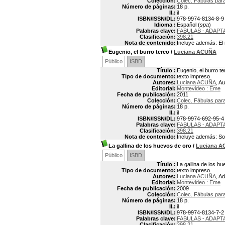
Colección:
Colec. Fábulas para
Número de páginas:
18 p.
Il.:
il
ISBN/ISSN/DL:
978-9974-8134-8-9
Idioma :
Español (
spa
)
Palabras clave:
FABULAS - ADAPT
Clasificación:
398.21
Nota de contenido:
Incluye además: El 
Eugenio, el burro terco
/
Luciana ACUÑA
Público
ISBD
Título :
Eugenio, el burro te
Tipo de documento:
texto impreso
Autores:
Luciana ACUÑA
, Au
Editorial:
Montevideo : Eme
Fecha de publicación:
2011
Colección:
Colec. Fábulas par
Número de páginas:
18 p.
Il.:
il
ISBN/ISSN/DL:
978-9974-692-95-4
Palabras clave:
FABULAS - ADAPT
Clasificación:
398.21
Nota de contenido:
Incluye además: Sof
La gallina de los huevos de oro
/
Luciana 
Público
ISBD
Título :
La gallina de los h
Tipo de documento:
texto impreso
Autores:
Luciana ACUÑA
, A
Editorial:
Montevideo : Eme
Fecha de publicación:
2009
Colección:
Colec. Fábulas para
Número de páginas:
18 p.
Il.:
il
ISBN/ISSN/DL:
978-9974-8134-7-2
Palabras clave:
FABULAS - ADAPT
Clasificación:
398.21