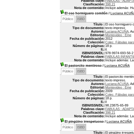
Palabras clave:
FABULAS - ADAPT
Clasificación:
398.21
Nota de contenido:
Incluye además: Hug
El oso hormiguero comilón
/
Luciana ACUÑ
Público
ISBD
Título :
El oso hormiguero 
Tipo de documento:
texto impreso
Autores:
Luciana ACUÑA
, Au
Editorial:
Montevideo : Eme
Fecha de publicación:
2012
Colección:
Colec. Fábulas par
Número de páginas:
18 p.
Il.:
il.
ISBN/ISSN/DL:
978-9974-693-56-2
Palabras clave:
FABULAS INFANTI
Nota de contenido:
Incluye además: La 
El pastorcito mentiroso
/
Luciana ACUÑA
Público
ISBD
Título :
El pastorcito menti
Tipo de documento:
texto impreso
Autores:
Luciana ACUÑA
, A
Editorial:
Montevideo : Eme
Fecha de publicación:
2009
Colección:
Colec. Fábulas para
Número de páginas:
18 p.
Il.:
il
ISBN/ISSN/DL:
98.23875-65-89
Palabras clave:
FABULAS - ADAPT
Clasificación:
398.21
Nota de contenido:
Incluye además: La ga
El pingüino irrespetuoso
/
Luciana ACUÑA
Público
ISBD
Título :
El pingüino irrespe