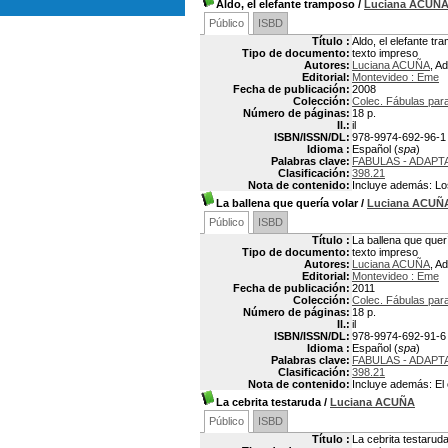
Aldo, el elefante tramposo
/
Luciana ACUÑ
Público
ISBD
Título :
Aldo, el elefante t
Tipo de documento:
texto impreso
Autores:
Luciana ACUÑA
, A
Editorial:
Montevideo : Eme
Fecha de publicación:
2008
Colección:
Colec. Fábulas par
Número de páginas:
18 p.
Il.:
il
ISBN/ISSN/DL:
978-9974-692-96-1
Idioma :
Español (
spa
)
Palabras clave:
FABULAS - ADAPT
Clasificación:
398.21
Nota de contenido:
Incluye además: Lo
La ballena que quería volar
/
Luciana ACUÑ
Público
ISBD
Título :
La ballena que quer
Tipo de documento:
texto impreso
Autores:
Luciana ACUÑA
, A
Editorial:
Montevideo : Eme
Fecha de publicación:
2011
Colección:
Colec. Fábulas par
Número de páginas:
18 p.
Il.:
il
ISBN/ISSN/DL:
978-9974-692-91-6
Idioma :
Español (
spa
)
Palabras clave:
FABULAS - ADAPT
Clasificación:
398.21
Nota de contenido:
Incluye además: El 
La cebrita testaruda
/
Luciana ACUÑA
Público
ISBD
Título :
La cebrita testarud