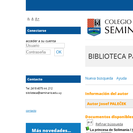
A-
A
A+
Conectarse
acceder a su cuenta
BIBLIOTECA Pa
Nueva búsqueda
Ayuda
Contacto
Tel. 2418 4075 int. 212
biblioteca@seminario.edu.uy
Información del autor
Autor Josef PALEČEK
contacto
Documentos disponibles 
Refinar búsqueda
Más novedades...
La princesa de Solimania
/