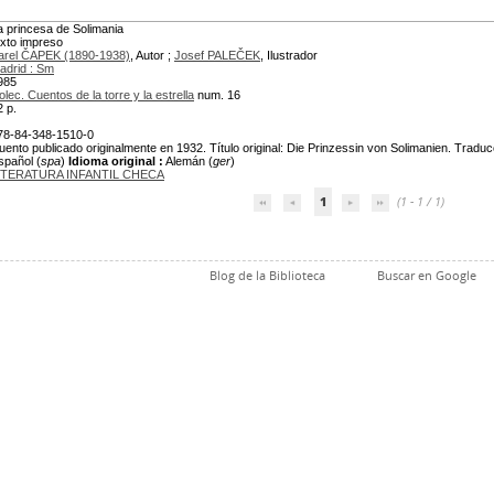
a princesa de Solimania
exto impreso
arel ČAPEK (1890-1938)
, Autor ;
Josef PALEČEK
, Ilustrador
adrid : Sm
985
olec. Cuentos de la torre y la estrella
num. 16
2 p.
78-84-348-1510-0
uento publicado originalmente en 1932. Título original: Die Prinzessin von Solimanien. Traduc
spañol (
spa
)
Idioma original :
Alemán (
ger
)
ITERATURA INFANTIL CHECA
1
(1 - 1 / 1)
Blog de la Biblioteca
Buscar en Google