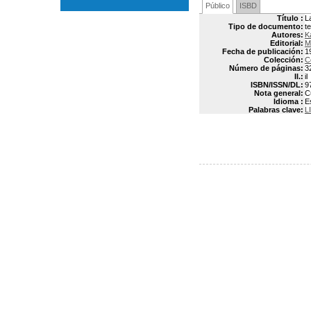
Público
ISBD
Título :
L
Tipo de documento:
t
Autores:
K
Editorial:
M
Fecha de publicación:
1
Colección:
C
Número de páginas:
3
Il.:
il
ISBN/ISSN/DL:
9
Nota general:
C
Idioma :
E
Palabras clave:
L