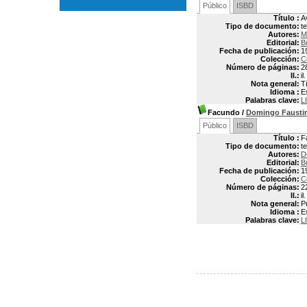
Público
ISBD
Título :
A
Tipo de documento:
t
Autores:
M
Editorial:
B
Fecha de publicación:
1
Colección:
C
Número de páginas:
2
Il.:
il.
Nota general:
T
Idioma :
E
Palabras clave:
L
Facundo
/
Domingo Faust
Público
ISBD
Título :
F
Tipo de documento:
t
Autores:
D
Editorial:
B
Fecha de publicación:
1
Colección:
C
Número de páginas:
2
Il.:
il.
Nota general:
P
Idioma :
E
Palabras clave:
L