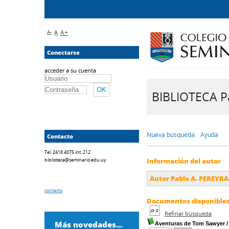
A-
A
A+
Conectarse
acceder a su cuenta
BIBLIOTECA Pa
Nueva búsqueda
Ayuda
Contacto
Tel. 2418 4075 int. 212
biblioteca@seminario.edu.uy
Información del autor
Autor Pablo A. PEREYRA
contacto
Documentos disponibles 
Refinar búsqueda
Más novedades...
Aventuras de Tom Sawyer