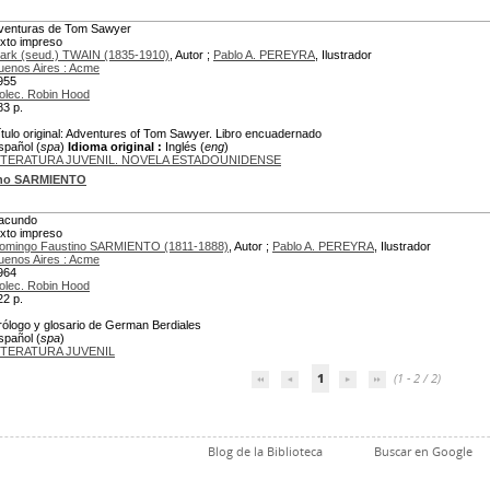
venturas de Tom Sawyer
exto impreso
ark (seud.) TWAIN (1835-1910)
, Autor ;
Pablo A. PEREYRA
, Ilustrador
uenos Aires : Acme
955
olec. Robin Hood
83 p.
ítulo original: Adventures of Tom Sawyer. Libro encuadernado
spañol (
spa
)
Idioma original :
Inglés (
eng
)
ITERATURA JUVENIL. NOVELA ESTADOUNIDENSE
ino SARMIENTO
acundo
exto impreso
omingo Faustino SARMIENTO (1811-1888)
, Autor ;
Pablo A. PEREYRA
, Ilustrador
uenos Aires : Acme
964
olec. Robin Hood
22 p.
rólogo y glosario de German Berdiales
spañol (
spa
)
ITERATURA JUVENIL
1
(1 - 2 / 2)
Blog de la Biblioteca
Buscar en Google