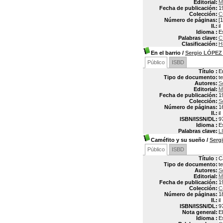
Editorial:
M
Fecha de publicación:
1
Colección:
C
Número de páginas:
[1
Il.:
il
Idioma :
E
Palabras clave:
C
Clasificación:
H
En el barrio
/
Sergio LÓPE
Público
ISBD
Título :
E
Tipo de documento:
t
Autores:
S
Editorial:
M
Fecha de publicación:
1
Colección:
S
Número de páginas:
1
Il.:
il
ISBN/ISSN/DL:
9
Idioma :
E
Palabras clave:
L
Caméfito y su sueño
/
Serg
Público
ISBD
Título :
C
Tipo de documento:
t
Autores:
S
Editorial:
M
Fecha de publicación:
1
Colección:
C
Número de páginas:
1
Il.:
il
ISBN/ISSN/DL:
9
Nota general:
E
Idioma :
E