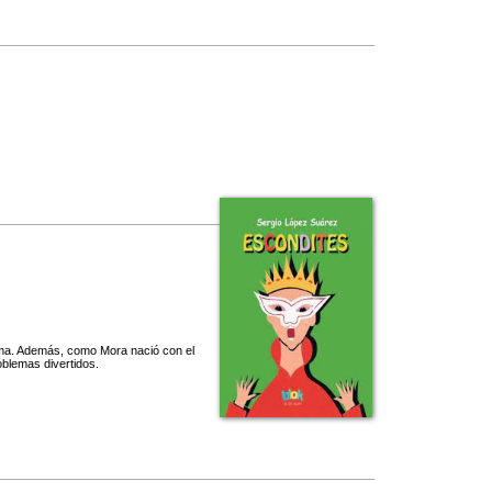
rma. Además, como Mora nació con el
blemas divertidos.