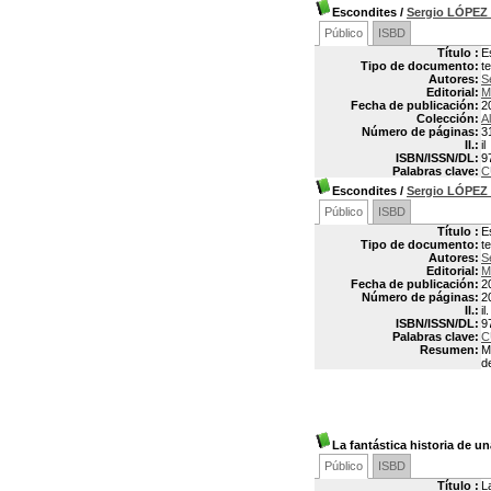
Escondites
/
Sergio LÓPE
Público
ISBD
Título :
E
Tipo de documento:
t
Autores:
S
Editorial:
M
Fecha de publicación:
2
Colección:
Al
Número de páginas:
3
Il.:
il
ISBN/ISSN/DL:
9
Palabras clave:
C
Escondites
/
Sergio LÓPE
Público
ISBD
Título :
E
Tipo de documento:
t
Autores:
S
Editorial:
M
Fecha de publicación:
2
Número de páginas:
2
Il.:
il.
ISBN/ISSN/DL:
9
Palabras clave:
C
Resumen:
M
d
La fantástica historia de un
Público
ISBD
Título :
L