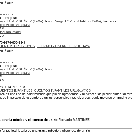
Z SUÁREZ
scondites
exto impreso
ergio LÓPEZ SUÁREZ (1945-)
, Autor ;
Sergio LÓPEZ SUÁREZ (1945-)
, Ilustrador
ontevideo : Alfaguara
001
faguara Infantil
1 p.
78-9974-653-99-3
UENTOS URUGUAYOS
LITERATURA INFANTIL URUGUAYA
Z SUÁREZ
scondites
exto impreso
ergio LÓPEZ SUÁREZ (1945-)
, Autor
ontevideo : Alfaguara
015
0 p.
78-9974-718-09-8
UENTOS INFANTILES
CUENTOS INFANTILES URUGUAYOS
ora es una lína de color morado que puede agrandarse y achicarse sin perder nunca su fo
eseo imparable de esconderse en los personajes más diversos, suele meterse en mucho pro
a granja rebelde y el secreto de un río
/
Ignacio MARTINEZ
a fantástica historia de una granja rebelde y el secreto de un río