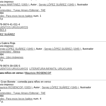
exto impreso
gnacio MARTINEZ (1955-)
, Autor ;
Sergio LÓPEZ SUÁREZ (1945-)
, Ilustrador
a
ontevideo : Tupac Amaru Editorial - TAE
994
olec. Para esos locos bajitos
num. 1
4 p
78-9974-41-011-4
UENTOS URUGUAYOS
863.4
PEZ SUÁREZ
a Galera Roja
exto impreso
ergio LÓPEZ SUÁREZ (1945-)
, Autor ;
Sergio LÓPEZ SUÁREZ (1945-)
, Ilustrador
ontevideo : Aletea
994
olec. Libro imágenes
8 p.
78-9974-39-035-5
UENTOS URUGUAYOS
LITERATURA INFANTIL URUGUAYA
ara niños en verso
/
Mauricio ROSENCOF
l Gran Bonete : comedia para niños en verso
exto impreso
auricio ROSENCOF (1933-)
, Autor ;
Sergio LÓPEZ SUÁREZ (1945-)
, Ilustrador
a
ontevideo : Tupac Amaru Editorial - TAE
990
olec. Para esos locos bajitos
num. 4
7 p.