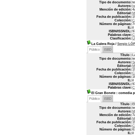
Tipo de documento:
t
Autores:
I
Mención de edición:
4
Editorial:
M
Fecha de publicación:
1
Colección:
C
Número de páginas:
7
Il.:
il
ISBN/ISSN/DL:
9
Palabras clave:
C
Clasificación:
U
La Galera Roja
/
Sergio LÓ
Público
ISBD
Título :
L
Tipo de documento:
t
Autores:
S
Editorial:
M
Fecha de publicación:
1
Colección:
C
Número de páginas:
1
Il.:
il
ISBN/ISSN/DL:
9
Palabras clave:
C
El Gran Bonete
: comedia p
Público
ISBD
Título :
E
Tipo de documento:
t
Autores:
M
Mención de edición:
7
Editorial:
M
Fecha de publicación:
1
Colección:
C
Número de páginas:
6
Il.:
il