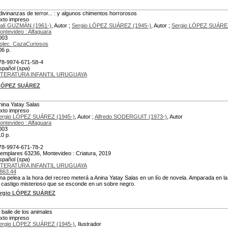
divinanzas de terror... : y algunos chimentos horrorosos
exto impreso
alí GUZMÁN (1961-)
, Autor ;
Sergio LÓPEZ SUÁREZ (1945-)
, Autor ;
Sergio LÓPEZ SUÁREZ
ontevideo : Alfaguara
003
olec. CazaCuriosos
06 p.
78-9974-671-58-4
spañol (
spa
)
ITERATURA INFANTIL URUGUAYA
 LÓPEZ SUÁREZ
nina Yatay Salas
exto impreso
ergio LÓPEZ SUÁREZ (1945-)
, Autor ;
Alfredo SODERGUIT (1973-)
, Autor
ontevideo : Alfaguara
003
10 p.
78-9974-671-78-2
jemplares 63236, Montevideo : Criatura, 2019
spañol (
spa
)
ITERATURA INFANTIL URUGUAYA
863.44
na pelea a la hora del recreo meterá a Anina Yatay Salas en un lío de novela. Amparada en l
l castigo misterioso que se esconde en un sobre negro.
rgio LÓPEZ SUÁREZ
l baile de los animales
exto impreso
ergio LÓPEZ SUÁREZ (1945-)
, Ilustrador