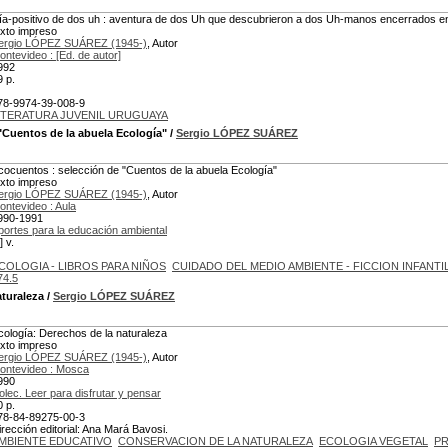
ía-positivo de dos uh : aventura de dos Uh que descubrieron a dos Uh-manos encerrados e
exto impreso
ergio LÓPEZ SUÁREZ (1945-)
, Autor
ontevideo : [Ed. de autor]
992
9 p.
78-9974-39-008-9
ITERATURA JUVENIL URUGUAYA
"Cuentos de la abuela Ecología"
/
Sergio LÓPEZ SUÁREZ
cocuentos : selección de "Cuentos de la abuela Ecología"
exto impreso
ergio LÓPEZ SUÁREZ (1945-)
, Autor
ontevideo : Aula
990-1991
portes para la educación ambiental
] v.
COLOGIA - LIBROS PARA NIÑOS
CUIDADO DEL MEDIO AMBIENTE - FICCION INFANTI
74.5
aturaleza
/
Sergio LÓPEZ SUÁREZ
cología: Derechos de la naturaleza
exto impreso
ergio LÓPEZ SUÁREZ (1945-)
, Autor
ontevideo : Mosca
990
olec. Leer para disfrutar y pensar
0 p.
78-84-89275-00-3
irección editorial: Ana Mará Bavosi.
MBIENTE EDUCATIVO
CONSERVACION DE LA NATURALEZA
ECOLOGIA VEGETAL
PR