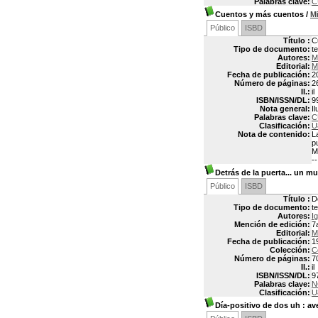
Palabras clave:
C
Cuentos y más cuentos
/
M
Público
ISBD
Título :
C
Tipo de documento:
t
Autores:
M
Editorial:
M
Fecha de publicación:
2
Número de páginas:
2
Il.:
il
ISBN/ISSN/DL:
9
Nota general:
I
Palabras clave:
C
Clasificación:
U
Nota de contenido:
L
p
M
-
Detrás de la puerta... un m
Público
ISBD
Título :
D
Tipo de documento:
t
Autores:
I
Mención de edición:
7
Editorial:
M
Fecha de publicación:
1
Colección:
C
Número de páginas:
7
Il.:
il
ISBN/ISSN/DL:
9
Palabras clave:
N
Clasificación:
U
Día-positivo de dos uh
: av