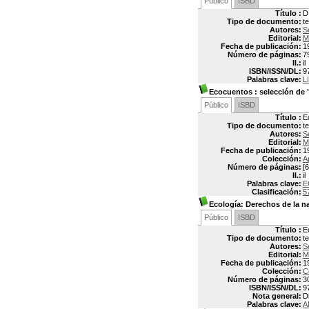
Público
ISBD
Título :
D
Tipo de documento:
t
Autores:
S
Editorial:
M
Fecha de publicación:
1
Número de páginas:
7
Il.:
il
ISBN/ISSN/DL:
9
Palabras clave:
L
Ecocuentos
: selección de 
Público
ISBD
Título :
E
Tipo de documento:
t
Autores:
S
Editorial:
M
Fecha de publicación:
1
Colección:
A
Número de páginas:
[6
Il.:
il
Palabras clave:
E
Clasificación:
5
Ecología: Derechos de la n
Público
ISBD
Título :
E
Tipo de documento:
t
Autores:
S
Editorial:
M
Fecha de publicación:
1
Colección:
C
Número de páginas:
3
ISBN/ISSN/DL:
9
Nota general:
D
Palabras clave:
A