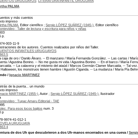
UENTOS URUGUAYOS
LITERATURA INFANTIL URUGUAYA
irtha PALMA
uentos y más cuentos
exto impreso
irtha PALMA
, Editor científico ;
Sergio LÓPEZ SUÁREZ (1945-)
, Editor científico
ontevideo : Taller de lectura y escritura para niños y niñas
003
6 p.
974-003-11-9
lustraciones de los autores. Cuentos realizados por niños del Taller.
UENTOS INFANTILES URUGUAYOS
863.5
a caja de oro / Danilo Álvaro. -- El manzano / María Fernanda González. -- Las cartas / María
uerta / Agustina Bonino. -- No me gusta mi vida / Agustina Bonino. -- En el barco / María Fe
arcaida. -- La calavera y el misterio del ataúd / Marcos Germán Clamer Marcaida. -- Tal vez
- Halloween, los monstruos tienen hambre / Agustín Ciganda. -- La mudanza / María Pía Behr
undo
/
Ignacio MARTINEZ
etrás de la puerta... un mundo
exto impreso
gnacio MARTINEZ (1955-)
, Autor ;
Sergio LÓPEZ SUÁREZ (1945-)
, Ilustrador
a
ontevideo : Tupac Amaru Editorial - TAE
995
olec. Para esos locos bajitos
num. 3
0 p
78-9974-41-012-1
OVELA URUGUAYA
863.4
entura de dos Uh que descubrieron a dos Uh-manos encerrados en una cueva
/
Serg