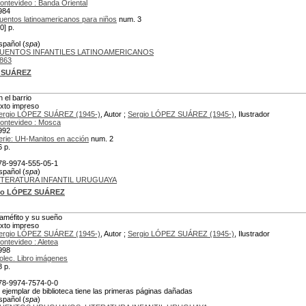
ontevideo : Banda Oriental
984
uentos latinoamericanos para niños
num. 3
0] p.
spañol (
spa
)
UENTOS INFANTILES LATINOAMERICANOS
863
Z SUÁREZ
n el barrio
exto impreso
ergio LÓPEZ SUÁREZ (1945-)
, Autor ;
Sergio LÓPEZ SUÁREZ (1945-)
, Ilustrador
ontevideo : Mosca
992
erie: UH-Manitos en acción
num. 2
6 p.
78-9974-555-05-1
spañol (
spa
)
ITERATURA INFANTIL URUGUAYA
io LÓPEZ SUÁREZ
améfito y su sueño
exto impreso
ergio LÓPEZ SUÁREZ (1945-)
, Autor ;
Sergio LÓPEZ SUÁREZ (1945-)
, Ilustrador
ontevideo : Aletea
998
olec. Libro imágenes
8 p.
78-9974-7574-0-0
l ejemplar de biblioteca tiene las primeras páginas dañadas
spañol (
spa
)