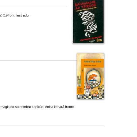
 (1945-)
, Ilustrador
a magia de su nombre capicúa, Anina le hará frente