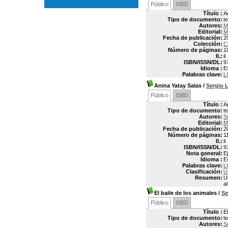
Público
ISBD
Título :
A
Tipo de documento:
t
Autores:
M
Editorial:
M
Fecha de publicación:
2
Colección:
C
Número de páginas:
1
Il.:
il
ISBN/ISSN/DL:
9
Idioma :
E
Palabras clave:
L
Anina Yatay Salas
/
Sergio
Público
ISBD
Título :
A
Tipo de documento:
t
Autores:
S
Editorial:
M
Fecha de publicación:
2
Número de páginas:
1
Il.:
il
ISBN/ISSN/DL:
9
Nota general:
E
Idioma :
E
Palabras clave:
L
Clasificación:
U
Resumen:
U
a
El baile de los animales
/
Se
Público
ISBD
Título :
E
Tipo de documento:
t
Autores:
S