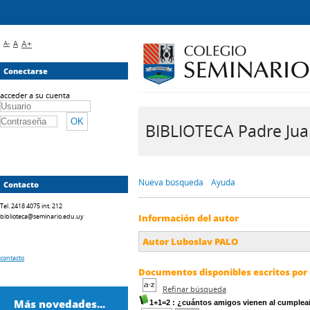
A-
A
A+
Conectarse
acceder a su cuenta
BIBLIOTECA Padre Juan 
Nueva búsqueda
Ayuda
Contacto
Tel. 2418 4075 int. 212
biblioteca@seminario.edu.uy
Información del autor
Autor Luboslav PALO
contacto
Documentos disponibles escritos por 
Refinar búsqueda
Más novedades...
1+1=2
: ¿cuántos amigos vienen al cumple