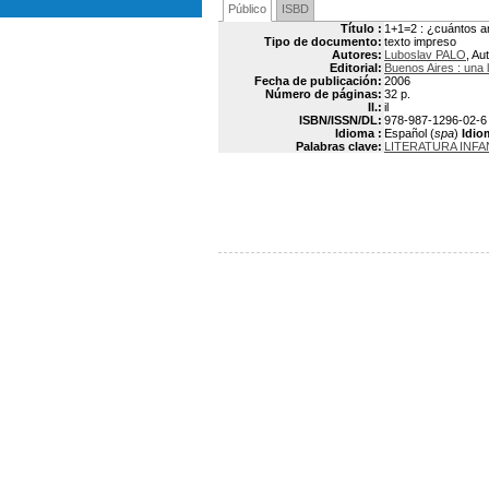
Público
ISBD
Título :
1+1=2 : ¿cuántos a
Tipo de documento:
texto impreso
Autores:
Luboslav PALO
, Au
Editorial:
Buenos Aires : una 
Fecha de publicación:
2006
Número de páginas:
32 p.
Il.:
il
ISBN/ISSN/DL:
978-987-1296-02-6
Idioma :
Español (
spa
)
Idio
Palabras clave:
LITERATURA INFA