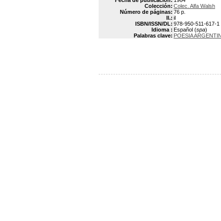
Fecha de publicación:
1964
Colección:
Colec. Alfa Walsh
Número de páginas:
76 p.
Il.:
il
ISBN/ISSN/DL:
978-950-511-617-1
Idioma :
Español (
spa
)
Palabras clave:
POESIA ARGENTI