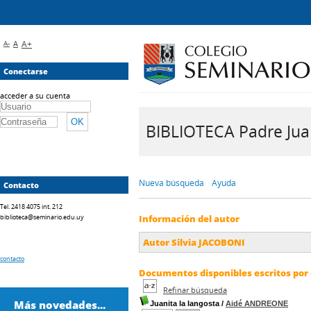
A-
A
A+
Conectarse
acceder a su cuenta
BIBLIOTECA Padre Juan 
Nueva búsqueda
Ayuda
Contacto
Tel. 2418 4075 int. 212
biblioteca@seminario.edu.uy
Información del autor
Autor Silvia JACOBONI
contacto
Documentos disponibles escritos por 
Refinar búsqueda
Más novedades...
Juanita la langosta
/
Aidé ANDREONE