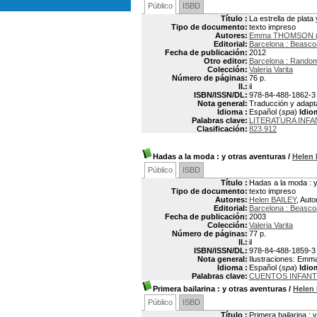
Público
ISBD
Título :
La estrella de plata
Tipo de documento:
texto impreso
Autores:
Emma THOMSON (
Editorial:
Barcelona : Beasco
Fecha de publicación:
2012
Otro editor:
Barcelona : Rando
Colección:
Valeria Varita
Número de páginas:
76 p.
Il.:
il
ISBN/ISSN/DL:
978-84-488-1862-3
Nota general:
Traducción y adapta
Idioma :
Español (
spa
)
Idio
Palabras clave:
LITERATURA INFA
Clasificación:
823.912
Hadas a la moda
: y otras aventuras
/
Helen
Público
ISBD
Título :
Hadas a la moda : 
Tipo de documento:
texto impreso
Autores:
Helen BAILEY
, Auto
Editorial:
Barcelona : Beasco
Fecha de publicación:
2003
Colección:
Valeria Varita
Número de páginas:
77 p.
Il.:
il
ISBN/ISSN/DL:
978-84-488-1859-3
Nota general:
Ilustraciones: Emma
Idioma :
Español (
spa
)
Idio
Palabras clave:
CUENTOS INFANT
Primera bailarina
: y otras aventuras
/
Helen
Público
ISBD
Título :
Primera bailarina : 