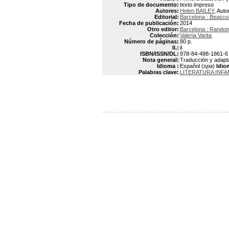
Tipo de documento:
texto impreso
Autores:
Helen BAILEY
, Auto
Editorial:
Barcelona : Beasco
Fecha de publicación:
2014
Otro editor:
Barcelona : Rando
Colección:
Valeria Varita
Número de páginas:
80 p.
Il.:
il
ISBN/ISSN/DL:
978-84-488-1861-6
Nota general:
Traducción y adaptac
Idioma :
Español (
spa
)
Idio
Palabras clave:
LITERATURA INFA