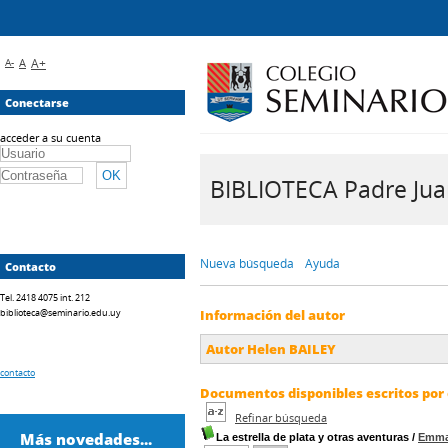
A-
A
A+
Conectarse
acceder a su cuenta
BIBLIOTECA Padre Juan 
Nueva búsqueda
Ayuda
Contacto
Tel. 2418 4075 int. 212
biblioteca@seminario.edu.uy
Información del autor
Autor Helen BAILEY
contacto
Documentos disponibles escritos por 
Refinar búsqueda
Más novedades...
La estrella de plata y otras aventuras
/
Emm