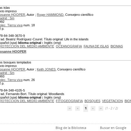
as islas
exto impreso
osanne HOOPER
, Autor ;
Roger HAMMOND
, Consejero científico
adrid : Sm
992
olec. Tierra viva
num. 18
2 p.
78-84-348-3670-9
rad. Beatriz Rodríguez-Courel. Título original: Life in the islands
spañol (
spa
)
Idioma original :
Inglés (
eng
)
ROTECCION DEL MEDIO AMBIENTE
OCEANOGRAFIA
FAUNA DE ISLAS
BIOMAS
osanne HOOPER
os bosques templados
exto impreso
osanne HOOPER
, Autor ;
Keith JONES
, Consejero científico
adrid : Sm
993
olec. Tierra viva
num. 26
2 p.
78-84-348-4105-5
rad. Fernando Bort. Título original: Woodlands
spañol (
spa
)
Idioma original :
Inglés (
eng
)
ROTECCION DEL MEDIO AMBIENTE
FITOGEOGRAFIA
BOSQUES
VEGETACION
BIO
1
(1 - 2 / 2)
Blog de la Biblioteca
Buscar en Google