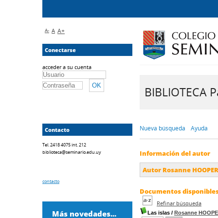
A-
A
A+
Conectarse
acceder a su cuenta
BIBLIOTECA Pa
Nueva búsqueda
Ayuda
Contacto
Tel. 2418 4075 int. 212
biblioteca@seminario.edu.uy
Información del autor
Autor Rosanne HOOPE
contacto
Documentos disponibles 
Refinar búsqueda
Más novedades...
Las islas
/
Rosanne HOOP