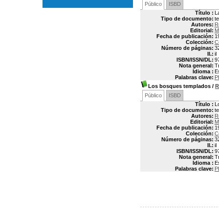
Público
ISBD
Título :
L
Tipo de documento:
t
Autores:
R
Editorial:
M
Fecha de publicación:
1
Colección:
C
Número de páginas:
3
Il.:
il
ISBN/ISSN/DL:
9
Nota general:
T
Idioma :
E
Palabras clave:
P
Los bosques templados
/
R
Público
ISBD
Título :
L
Tipo de documento:
t
Autores:
R
Editorial:
M
Fecha de publicación:
1
Colección:
C
Número de páginas:
3
Il.:
il
ISBN/ISSN/DL:
9
Nota general:
T
Idioma :
E
Palabras clave:
P