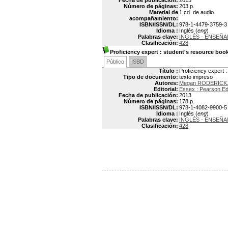
Fecha de publicación:
2013
Número de páginas:
203 p.
Material de
1 cd. de audio
acompañamiento:
ISBN/ISSN/DL:
978-1-4479-3759-3
Idioma :
Inglés (
eng
)
Palabras clave:
INGLÉS - ENSEÑA
Clasificación:
428
Proficiency expert
: student's resource boo
Público
ISBD
Título :
Proficiency expert 
Tipo de documento:
texto impreso
Autores:
Megan RODERICK
Editorial:
Essex : Pearson Ed
Fecha de publicación:
2013
Número de páginas:
178 p.
ISBN/ISSN/DL:
978-1-4082-9900-5
Idioma :
Inglés (
eng
)
Palabras clave:
INGLÉS - ENSEÑA
Clasificación:
428