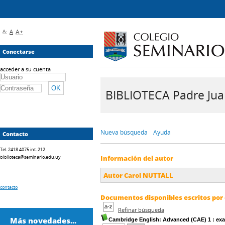
A-
A
A+
Conectarse
acceder a su cuenta
BIBLIOTECA Padre Juan 
Nueva búsqueda
Ayuda
Contacto
Tel. 2418 4075 int. 212
biblioteca@seminario.edu.uy
Información del autor
Autor Carol NUTTALL
contacto
Documentos disponibles escritos por 
Refinar búsqueda
Más novedades...
Cambridge English: Advanced (CAE) 1
: exa