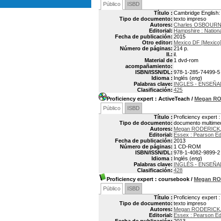
Público
ISBD
Título :
Cambridge English:
Tipo de documento:
texto impreso
Autores:
Charles OSBOUR
Editorial:
Hampshire : Nation
Fecha de publicación:
2015
Otro editor:
Mexico DF [Mexico]
Número de páginas:
214 p.
Il.:
il.
Material de
1 dvd-rom
acompañamiento:
ISBN/ISSN/DL:
978-1-285-74499-5
Idioma :
Inglés (
eng
)
Palabras clave:
INGLES - ENSEÑA
Clasificación:
425
Proficiency expert
: ActiveTeach
/
Megan R
Público
ISBD
Título :
Proficiency expert 
Tipo de documento:
documento multime
Autores:
Megan RODERICK
Editorial:
Essex : Pearson Ed
Fecha de publicación:
2013
Número de páginas:
1 CD-ROM
ISBN/ISSN/DL:
978-1-4082-9899-2
Idioma :
Inglés (
eng
)
Palabras clave:
INGLÉS - ENSEÑA
Clasificación:
428
Proficiency expert
: coursebook
/
Megan R
Público
ISBD
Título :
Proficiency expert 
Tipo de documento:
texto impreso
Autores:
Megan RODERICK
Editorial:
Essex : Pearson Ed