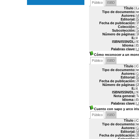
Público
ISBD
Título :
L
Tipo de documento:
t
Autores:
M
Editorial:
B
Fecha de publicación:
1
Colección:
C
Subcolección:
S
Número de páginas:
1
Il.:
il
ISBN/ISSN/DL:
9
Idioma :
E
Palabras clave:
L
Cómo reconocer a un mons
Público
ISBD
Título :
C
Tipo de documento:
t
Autores:
G
Editorial:
B
Fecha de publicación:
2
Número de páginas:
[2
Il.:
il.
ISBN/ISSN/DL:
9
Nota general:
T
Idioma :
E
Palabras clave:
L
Cuento con sapo y arco iris
Público
ISBD
Título :
C
Tipo de documento:
t
Autores:
G
Editorial:
M
Fecha de publicación:
2