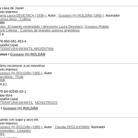
a casa de Javier
exto impreso
aría Laura DEVETACH (1936-)
, Autor ;
Gustavo (h) ROLDÁN (1965-)
, Ilustrador
uenos Aires : Colihue
989
olec. El pajarito remendado / directores Laura Devetach, Gustavo Roldán
erie Celeste - Cuentos de grandes autores argentinos
6 p.
78-950-581-453-4
spañol (
spa
)
ITERATURA INFANTIL ARGENTINA
truo
/
Gustavo (h) ROLDÁN
ómo reconocer a un monstruo
exto impreso
ustavo (h) ROLDÁN (1965-)
, Autor
arcelona : Thule
018
4 p.]
78-84-92595-63-1
apa dura
spañol (
spa
)
ITERATURA INFANTIL
MONSTRUOS
/
Gustavo (h) ROLDÁN
uento con sapo y arco iris
exto impreso
ustavo (h) ROLDÁN (1965-)
, Autor ;
Claudia DEGLIUOMINI
, Ilustrador
ontevideo : Loqueleo
021