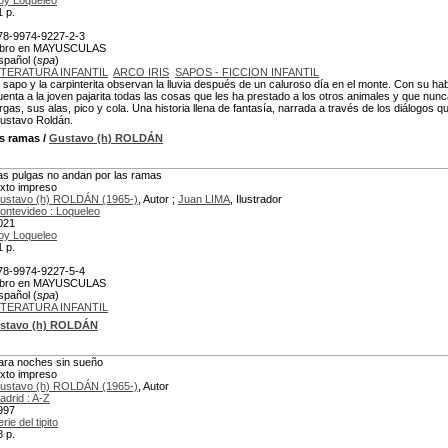
oy Loqueleo
1 p.
78-9974-9227-2-3
ibro en MAYUSCULAS
spañol (
spa
)
ITERATURA INFANTIL
ARCO IRIS
SAPOS - FICCION INFANTIL
l sapo y la carpinterita observan la lluvia después de un caluroso día en el monte. Con su habi
uenta a la joven pajarita todas las cosas que les ha prestado a los otros animales y que n
argas, sus alas, pico y cola. Una historia llena de fantasía, narrada a través de los diálogos
ustavo Roldán.
as ramas
/
Gustavo (h) ROLDÁN
as pulgas no andan por las ramas
exto impreso
ustavo (h) ROLDÁN (1965-)
, Autor ;
Juan LIMA
, Ilustrador
ontevideo : Loqueleo
021
oy Loqueleo
1 p.
78-9974-9227-5-4
ibro en MAYUSCULAS
spañol (
spa
)
ITERATURA INFANTIL
stavo (h) ROLDÁN
ara noches sin sueño
exto impreso
ustavo (h) ROLDÁN (1965-)
, Autor
adrid : A-Z
997
rie del tipito
8 p.