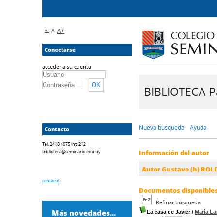
A-
A
A+
Conectarse
acceder a su cuenta
BIBLIOTECA Pa
Nueva búsqueda
Ayuda
Contacto
Tel. 2418 4075 int. 212
biblioteca@seminario.edu.uy
Información del autor
Autor Gustavo (h) ROL
contacto
Documentos disponibles 
Refinar búsqueda
Más novedades...
La casa de Javier
/
María L