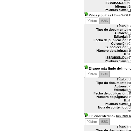
ISBN/ISSN/DL:
9
Idioma :
E
Palabras clave:
L
Pelos y pulgas
/
Ema WOLF
Público
ISBD
Título :
P
Tipo de documento:
t
Autores:
E
Editorial:
B
Fecha de publicación:
1
Colección:
C
Subcolección:
S
Número de páginas:
1
Il.:
il
ISBN/ISSN/DL:
9
Palabras clave:
C
El sapo más lindo del mun
Público
ISBD
Título :
E
Tipo de documento:
t
Autores:
R
Editorial:
B
Fecha de publicación:
1
Número de páginas:
4
Il.:
il
Palabras clave:
L
Nota de contenido:
E
t
El Señor Medina
/
Iris RIVE
Público
ISBD
Título :
E
Tipo de documento:
t