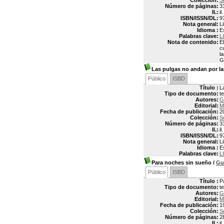
Colección:
S
Número de páginas:
3
Il.:
il.
ISBN/ISSN/DL:
9
Nota general:
L
Idioma :
E
Palabras clave:
L
Nota de contenido:
E
c
l
G
Las pulgas no andan por l
Público
ISBD
Título :
L
Tipo de documento:
t
Autores:
G
Editorial:
M
Fecha de publicación:
2
Colección:
S
Número de páginas:
3
Il.:
il.
ISBN/ISSN/DL:
9
Nota general:
L
Idioma :
E
Palabras clave:
L
Para noches sin sueño
/
Gu
Público
ISBD
Título :
P
Tipo de documento:
t
Autores:
G
Editorial:
M
Fecha de publicación:
1
Colección:
Se
Número de páginas:
2
Il.:
il