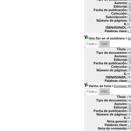
Autores:
I
Editorial:
B
Fecha de publicación:
1
Colección:
C
Subcolección:
S
Número de páginas:
1
Il.:
il
ISBN/ISSN/DL:
9
Palabras clave:
L
Una flor en el sombrero
/
G
Público
ISBD
Título :
U
Tipo de documento:
t
Autores:
G
Editorial:
M
Fecha de publicación:
1
Colección:
Se
Número de páginas:
2
Il.:
il
ISBN/ISSN/DL:
9
Palabras clave:
L
Viento de furia
/
Gustavo (
Público
ISBD
Título :
V
Tipo de documento:
t
Autores:
G
Editorial:
B
Fecha de publicación:
2
Número de páginas:
3
Il.:
il.
Nota general:
L
Palabras clave:
L
Nota de contenido:
U