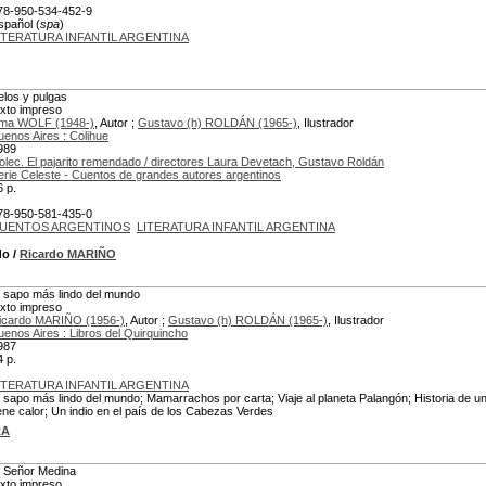
78-950-534-452-9
spañol (
spa
)
ITERATURA INFANTIL ARGENTINA
elos y pulgas
exto impreso
ma WOLF (1948-)
, Autor ;
Gustavo (h) ROLDÁN (1965-)
, Ilustrador
uenos Aires : Colihue
989
olec. El pajarito remendado / directores Laura Devetach, Gustavo Roldán
erie Celeste - Cuentos de grandes autores argentinos
6 p.
78-950-581-435-0
UENTOS ARGENTINOS
LITERATURA INFANTIL ARGENTINA
do
/
Ricardo MARIÑO
l sapo más lindo del mundo
exto impreso
icardo MARIÑO (1956-)
, Autor ;
Gustavo (h) ROLDÁN (1965-)
, Ilustrador
uenos Aires : Libros del Quirquincho
987
4 p.
ITERATURA INFANTIL ARGENTINA
l sapo más lindo del mundo; Mamarrachos por carta; Viaje al planeta Palangón; Historia de un
iene calor; Un indio en el país de los Cabezas Verdes
RA
l Señor Medina
exto impreso