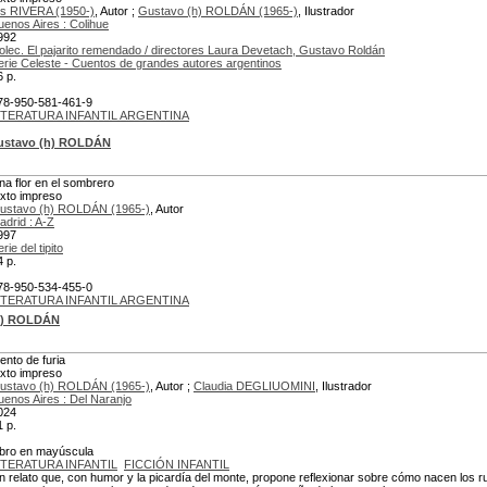
ris RIVERA (1950-)
, Autor ;
Gustavo (h) ROLDÁN (1965-)
, Ilustrador
uenos Aires : Colihue
992
olec. El pajarito remendado / directores Laura Devetach, Gustavo Roldán
erie Celeste - Cuentos de grandes autores argentinos
6 p.
78-950-581-461-9
ITERATURA INFANTIL ARGENTINA
ustavo (h) ROLDÁN
na flor en el sombrero
exto impreso
ustavo (h) ROLDÁN (1965-)
, Autor
adrid : A-Z
997
rie del tipito
4 p.
78-950-534-455-0
ITERATURA INFANTIL ARGENTINA
h) ROLDÁN
iento de furia
exto impreso
ustavo (h) ROLDÁN (1965-)
, Autor ;
Claudia DEGLIUOMINI
, Ilustrador
uenos Aires : Del Naranjo
024
1 p.
ibro en mayúscula
ITERATURA INFANTIL
FICCIÓN INFANTIL
n relato que, con humor y la picardía del monte, propone reflexionar sobre cómo nacen los