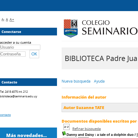
A-
A
A+
Conectarse
acceder a su cuenta
BIBLIOTECA Padre Juan 
Nueva búsqueda
Ayuda
Contacto
Tel. 2418 4075 int. 212
biblioteca@seminario.edu.uy
Información del autor
Autor Suzanne TATE
contacto
Documentos disponibles escritos por 
Refinar búsqueda
Más novedades...
Danny and Daisy
: a tale of a dolphin duo
/