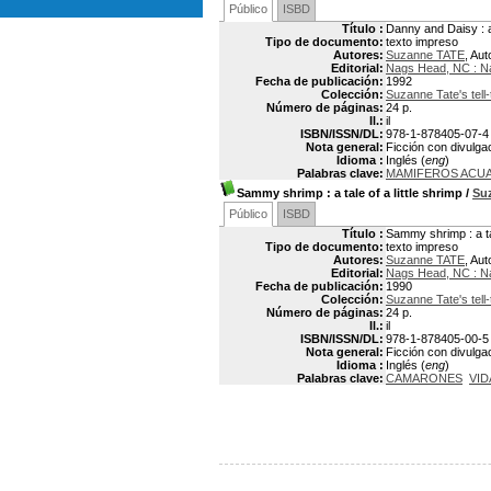
Público
ISBD
Título :
Danny and Daisy : a
Tipo de documento:
texto impreso
Autores:
Suzanne TATE
, Aut
Editorial:
Nags Head, NC : N
Fecha de publicación:
1992
Colección:
Suzanne Tate's tell-
Número de páginas:
24 p.
Il.:
il
ISBN/ISSN/DL:
978-1-878405-07-4
Nota general:
Ficción con divulgac
Idioma :
Inglés (
eng
)
Palabras clave:
MAMIFEROS ACU
Sammy shrimp
: a tale of a little shrimp
/
Su
Público
ISBD
Título :
Sammy shrimp : a tal
Tipo de documento:
texto impreso
Autores:
Suzanne TATE
, Aut
Editorial:
Nags Head, NC : N
Fecha de publicación:
1990
Colección:
Suzanne Tate's tell-
Número de páginas:
24 p.
Il.:
il
ISBN/ISSN/DL:
978-1-878405-00-5
Nota general:
Ficción con divulgac
Idioma :
Inglés (
eng
)
Palabras clave:
CAMARONES
VID