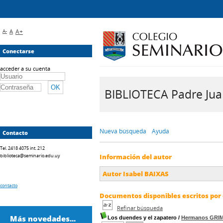
A-
A
A+
Conectarse
acceder a su cuenta
BIBLIOTECA Padre Juan 
Nueva búsqueda
Ayuda
Contacto
Tel. 2418 4075 int. 212
biblioteca@seminario.edu.uy
Información del autor
Autor Isabel BAIXAS
contacto
Documentos disponibles escritos por 
Refinar búsqueda
Más novedades...
Los duendes y el zapatero
/
Hermanos GRI