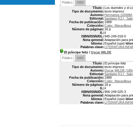
Público
ISBD
Título :
Los duendes y el z
Tipo de documento:
texto impreso
Autores:
Hermanos GRIMM
Editorial:
Santiago [CL] : Salo
Fecha de publicación:
1989
Colección:
Colec. Maravillosa
Número de páginas:
16 p
Il.:
il
ISBN/ISSN/DL:
945-249-018-0
Nota general:
Adaptación para pr
Idioma :
Español (
spa
)
Idio
Palabras clave:
LITERATURA INFA
El príncipe feliz
/
Oscar WILDE
Público
ISBD
Título :
El príncipe feliz
Tipo de documento:
texto impreso
Autores:
Oscar WILDE (185
Editorial:
Santiago [CL] : Salo
Fecha de publicación:
1989
Colección:
Colec. Maravillosa
Número de páginas:
16 p
Il.:
il
ISBN/ISSN/DL:
956-249-025-3
Nota general:
Adaptación para pr
Idioma :
Español (
spa
)
Idio
Palabras clave:
LITERATURA INFA