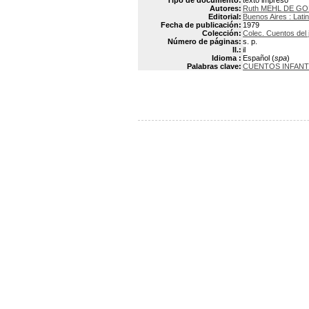
Tipo de documento:
texto impreso
Autores:
Ruth MEHL DE G
Editorial:
Buenos Aires : Lati
Fecha de publicación:
1979
Colección:
Colec. Cuentos del 
Número de páginas:
s. p.
Il.:
il
Idioma :
Español (
spa
)
Palabras clave:
CUENTOS INFANT