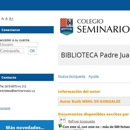
A-
A
A+
Conectarse
acceder a su cuenta
BIBLIOTECA Padre Juan 
Nueva búsqueda
Ayuda
Contacto
Tel. 2418 4075 int. 212
biblioteca@seminario.edu.uy
Información del autor
Autor Ruth MEHL DE GONZALEZ
contacto
Documentos disponibles escritos por 
Refinar búsqueda
Más novedades...
Con este sí, con este no
: más de 500 fichas 