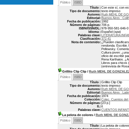
Público
ISBD
Título :
Con este sí, con est
Tipo de documento:
texto impreso
Autores:
Ruth MEHL DE G
Editorial:
Buenos Aires : Coli
Fecha de publicación:
1992
Número de páginas:
706 p.
ISBN/ISSN/DL:
978-950-581-646-0
Idioma :
Español (
spa
)
Palabras clave:
LITERATURA INFA
Clasificación:
372.41
Nota de contenido:
¿Pueden clasificarse
rendonda. Escribir, 
Pellowsky. Comentari
Cultura joven: ¿una 
oficio de escribir p
Rena Karthaios. ¿Ap
Libros para chicos 
(entrevista de Rosa
Grillito Clip Clip
/
Ruth MEHL DE GONZALE
Público
ISBD
Título :
Grillito Clip Clip
Tipo de documento:
texto impreso
Autores:
Ruth MEHL DE G
Editorial:
Buenos Aires : Lati
Fecha de publicación:
1974
Colección:
Colec. Cuentos del 
Número de páginas:
[23 p.]
Il.:
il.
Palabras clave:
CUENTOS INFANT
La pelota de colores
/
Ruth MEHL DE GONZ
Público
ISBD
Título :
La pelota de colore