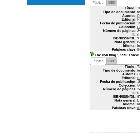
Público
ISBD
Título :
1
Tipo de documento:
t
Autores:
D
Editorial:
N
Fecha de publicación:
1
Colección:
Fi
Número de páginas:
2
Il.:
il
ISBN/ISSN/DL:
9
Nota general:
B
Idioma :
In
Palabras clave:
I
The lion king
: Zazu's view
Público
ISBD
Título :
T
Tipo de documento:
t
Autores:
D
Editorial:
N
Fecha de publicación:
1
Colección:
G
Número de páginas:
2
Il.:
il
ISBN/ISSN/DL:
9
Nota general:
B
Idioma :
In
Palabras clave:
I