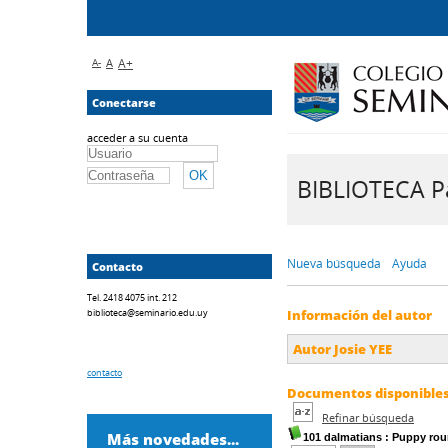
A-
A
A+
Conectarse
acceder a su cuenta
BIBLIOTECA Pa
Nueva búsqueda
Ayuda
Contacto
Tel. 2418 4075 int. 212
biblioteca@seminario.edu.uy
Información del autor
Autor Josie YEE
contacto
Documentos disponibles 
Refinar búsqueda
Más novedades...
101 dalmatians
: Puppy ro