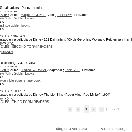
01 dalmatians : Puppy roundup!
exto impreso
ISNEY
, Autor ;
Margo LUNDELL
, Autor ;
Josie YEE
, Ilustrador
ew York : Golden Books
997
rst little golden books
4 p.
78-0-307-98754-9
asado en la película de Disney 101 Dalmatians (Clyde Geronimi, Wolfgang Reitherman, Hami
glés (
eng
)
NGLES - SECOND FORM READERS
/
DISNEY
he lion king : Zazu's view
exto impreso
ISNEY
, Autor ;
Justine KORMAN
, Adaptador ;
Josie YEE
, Ilustrador
ew York : Golden Books
995
olden little super shape book
4 p.
78-0-307-10009-2
asado en la película de Disney The Lion King (Roger Alles, Rob Minkoff, 1994)
glés (
eng
)
NGLES - THIRD FORM READERS
1
(1 - 2 / 2)
Blog de la Biblioteca
Buscar en Google