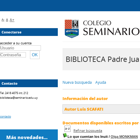
A-
A
A+
Conectarse
acceder a su cuenta
BIBLIOTECA Padre Juan 
Nueva búsqueda
Ayuda
Contacto
Tel. 2418 4075 int. 212
biblioteca@seminario.edu.uy
Información del autor
Autor Luis SCAFATI
contacto
Documentos disponibles escritos por 
Refinar búsqueda
Más novedades...
Lo que cuentan los Inuit
/
Olga MONKMAN