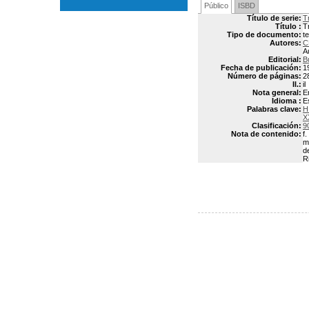
Público
ISBD
Título de serie:
T
Título :
T
Tipo de documento:
t
Autores:
C
A
Editorial:
B
Fecha de publicación:
1
Número de páginas:
2
Il.:
il
Nota general:
E
Idioma :
E
Palabras clave:
H
X
Clasificación:
9
Nota de contenido:
f
m
d
R