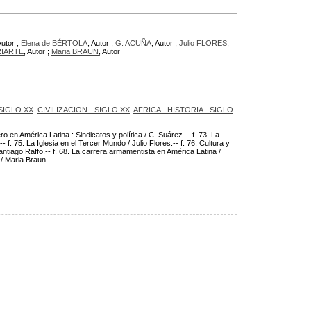
Autor ;
Elena de BÉRTOLA
, Autor ;
G. ACUÑA
, Autor ;
Julio FLORES
,
RIARTE
, Autor ;
Maria BRAUN
, Autor
 SIGLO XX
CIVILIZACION - SIGLO XX
AFRICA - HISTORIA - SIGLO
ero en América Latina : Sindicatos y política / C. Suárez.-- f. 73. La
-- f. 75. La Iglesia en el Tercer Mundo / Julio Flores.-- f. 76. Cultura y
ntiago Raffo.-- f. 68. La carrera armamentista en América Latina /
 / Maria Braun.