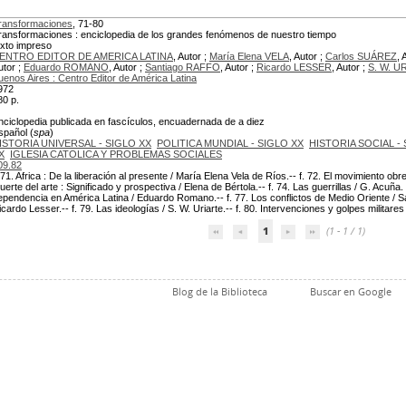
ransformaciones
, 71-80
ransformaciones : enciclopedia de los grandes fenómenos de nuestro tiempo
exto impreso
ENTRO EDITOR DE AMERICA LATINA
, Autor ;
María Elena VELA
, Autor ;
Carlos SUÁREZ
, 
utor ;
Eduardo ROMANO
, Autor ;
Santiago RAFFO
, Autor ;
Ricardo LESSER
, Autor ;
S. W. U
uenos Aires : Centro Editor de América Latina
972
80 p.
nciclopedia publicada en fascículos, encuadernada de a diez
spañol (
spa
)
ISTORIA UNIVERSAL - SIGLO XX
POLITICA MUNDIAL - SIGLO XX
HISTORIA SOCIAL -
X
IGLESIA CATOLICA Y PROBLEMAS SOCIALES
09.82
. 71. Africa : De la liberación al presente / María Elena Vela de Ríos.-- f. 72. El movimiento obr
uerte del arte : Significado y prospectiva / Elena de Bértola.-- f. 74. Las guerrillas / G. Acuña. 
ependencia en América Latina / Eduardo Romano.-- f. 77. Los conflictos de Medio Oriente / Sa
icardo Lesser.-- f. 79. Las ideologías / S. W. Uriarte.-- f. 80. Intervenciones y golpes militares
1
(1 - 1 / 1)
Blog de la Biblioteca
Buscar en Google