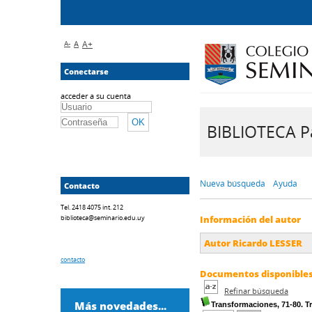
A-
A
A+
Conectarse
acceder a su cuenta
BIBLIOTECA Pa
Nueva búsqueda
Ayuda
Contacto
Tel. 2418 4075 int. 212
biblioteca@seminario.edu.uy
Información del autor
Autor Ricardo LESSER
contacto
Documentos disponibles 
Refinar búsqueda
Más novedades...
Transformaciones, 71-80. 