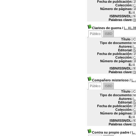
Fecha de publicación:
1
Colección:
C
Número de páginas:
1
Il.:
il.
ISBN/ISSN/DL:
9
Palabras clave:
B
Clarines de guerra
/
L. ALJ
Público
ISBD
Título :
C
Tipo de documento:
t
Autores:
L
Editorial:
B
Fecha de publicación:
1
Colección:
C
Número de páginas:
1
Il.:
il.
ISBN/ISSN/DL:
9
Palabras clave:
B
Compañero misterioso
/
L.
Público
ISBD
Título :
C
Tipo de documento:
t
Autores:
L
Editorial:
B
Fecha de publicación:
1
Colección:
C
Número de páginas:
1
Il.:
il.
ISBN/ISSN/DL:
9
Palabras clave:
B
Contra su propio padre
/
L.