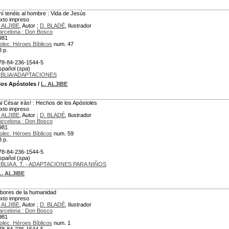
hí tenéis al hombre : Vida de Jesús
exto impreso
. ALJIBE
, Autor ;
D. BLADÉ
, Ilustrador
arcelona : Don Bosco
981
olec. Héroes Bíblicos
num. 47
8 p.
78-84-236-1544-5
spañol (
spa
)
IBLIA/ADAPTACIONES
los Apóstoles
/
L. ALJIBE
Al César irás! : Hechos de los Apóstoles
exto impreso
. ALJIBE
, Autor ;
D. BLADÉ
, Ilustrador
arcelona : Don Bosco
981
olec. Héroes Bíblicos
num. 59
8 p.
78-84-236-1544-5
spañol (
spa
)
IBLIA A. T. - ADAPTACIONES PARA NIÑOS
L. ALJIBE
lbores de la humanidad
exto impreso
. ALJIBE
, Autor ;
D. BLADÉ
, Ilustrador
arcelona : Don Bosco
981
olec. Héroes Bíblicos
num. 1