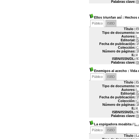
Palabras clave:
B
Ellos triunfan así
: Hechos 
Público
ISBD
Título :
E
Tipo de documento:
t
Autores:
L
Editorial:
B
Fecha de publicación:
1
Colección:
C
Número de páginas:
1
Il.:
il
ISBN/ISSN/DL:
9
Palabras clave:
B
Enemigos al acecho
: Vida 
Público
ISBD
Título :
E
Tipo de documento:
t
Autores:
L
Editorial:
B
Fecha de publicación:
1
Colección:
C
Número de páginas:
1
Il.:
il.
ISBN/ISSN/DL:
9
Palabras clave:
B
La espigadora moabita
/
L.
Público
ISBD
Título :
L