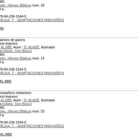
981
olec. Héroes Bíblicos
num. 16
8 p.
78-84-236-1544-5
IBLIA A. T. - ADAPTACIONES PARA NIÑOS
IBE
larines de guerra
exto impreso
. ALJIBE
, Autor ;
D. BLADÉ
, Ilustrador
arcelona : Don Bosco
981
olec. Héroes Bíblicos
num. 13
8 p.
78-84-236-1544-5
IBLIA A. T. - ADAPTACIONES PARA NIÑOS
 ALJIBE
ompañero misterioso
exto impreso
. ALJIBE
, Autor ;
D. BLADÉ
, Ilustrador
arcelona : Don Bosco
981
olec. Héroes Bíblicos
num. 23
8 p.
78-84-236-1544-5
IBLIA A. T. - ADAPTACIONES PARA NIÑOS
 ALJIBE