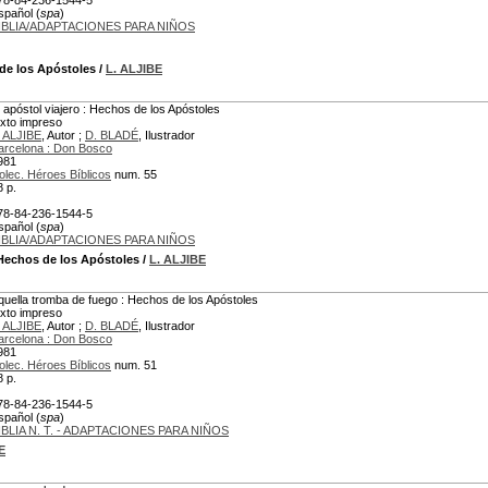
78-84-236-1544-5
spañol (
spa
)
IBLIA/ADAPTACIONES PARA NIÑOS
de los Apóstoles
/
L. ALJIBE
l apóstol viajero : Hechos de los Apóstoles
exto impreso
. ALJIBE
, Autor ;
D. BLADÉ
, Ilustrador
arcelona : Don Bosco
981
olec. Héroes Bíblicos
num. 55
8 p.
78-84-236-1544-5
spañol (
spa
)
IBLIA/ADAPTACIONES PARA NIÑOS
Hechos de los Apóstoles
/
L. ALJIBE
quella tromba de fuego : Hechos de los Apóstoles
exto impreso
. ALJIBE
, Autor ;
D. BLADÉ
, Ilustrador
arcelona : Don Bosco
981
olec. Héroes Bíblicos
num. 51
8 p.
78-84-236-1544-5
spañol (
spa
)
IBLIA N. T. - ADAPTACIONES PARA NIÑOS
E