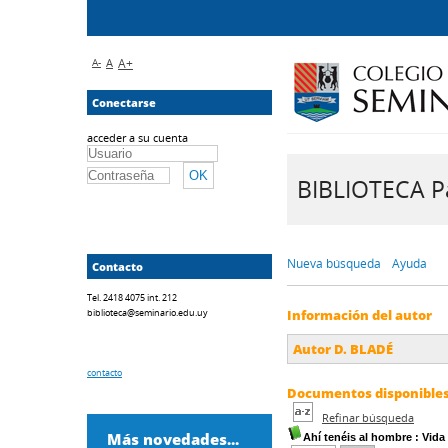
A-
A
A+
Conectarse
acceder a su cuenta
BIBLIOTECA Pa
Nueva búsqueda
Ayuda
Contacto
Tel. 2418 4075 int. 212
biblioteca@seminario.edu.uy
Información del autor
Autor D. BLADÉ
contacto
Documentos disponibles 
Refinar búsqueda
Más novedades...
Ahí tenéis al hombre
: Vida