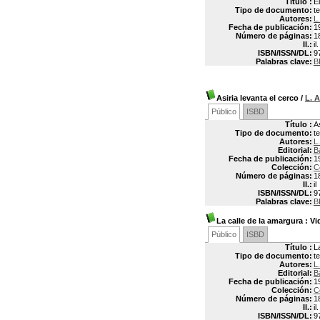
Título :
E
Tipo de documento:
t
Autores:
L
Fecha de publicación:
1
Número de páginas:
1
Il.:
il.
ISBN/ISSN/DL:
9
Palabras clave:
B
Asiria levanta el cerco
/
L. 
Público
ISBD
Título :
A
Tipo de documento:
t
Autores:
L
Editorial:
B
Fecha de publicación:
1
Colección:
C
Número de páginas:
1
Il.:
il
ISBN/ISSN/DL:
9
Palabras clave:
B
La calle de la amargura
: Vi
Público
ISBD
Título :
L
Tipo de documento:
t
Autores:
L
Editorial:
B
Fecha de publicación:
1
Colección:
C
Número de páginas:
1
Il.:
il.
ISBN/ISSN/DL:
9