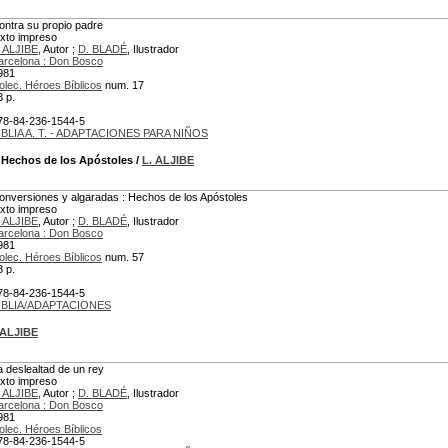
ontra su propio padre
exto impreso
. ALJIBE
, Autor ;
D. BLADÉ
, Ilustrador
arcelona : Don Bosco
981
olec. Héroes Bíblicos
num. 17
8 p.
78-84-236-1544-5
IBLIA A. T. - ADAPTACIONES PARA NIÑOS
 Hechos de los Apóstoles
/
L. ALJIBE
onversiones y algaradas : Hechos de los Apóstoles
exto impreso
. ALJIBE
, Autor ;
D. BLADÉ
, Ilustrador
arcelona : Don Bosco
981
olec. Héroes Bíblicos
num. 57
8 p.
78-84-236-1544-5
IBLIA/ADAPTACIONES
 ALJIBE
a deslealtad de un rey
exto impreso
. ALJIBE
, Autor ;
D. BLADÉ
, Ilustrador
arcelona : Don Bosco
981
olec. Héroes Bíblicos
78-84-236-1544-5