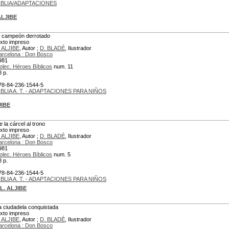
IBLIA/ADAPTACIONES
ALJIBE
l campeón derrotado
exto impreso
. ALJIBE
, Autor ;
D. BLADÉ
, Ilustrador
arcelona : Don Bosco
981
olec. Héroes Bíblicos
num. 11
8 p.
78-84-236-1544-5
IBLIA A. T. - ADAPTACIONES PARA NIÑOS
JIBE
e la cárcel al trono
exto impreso
. ALJIBE
, Autor ;
D. BLADÉ
, Ilustrador
arcelona : Don Bosco
981
olec. Héroes Bíblicos
num. 5
8 p.
78-84-236-1544-5
IBLIA A. T. - ADAPTACIONES PARA NIÑOS
L. ALJIBE
a ciudadela conquistada
exto impreso
. ALJIBE
, Autor ;
D. BLADÉ
, Ilustrador
arcelona : Don Bosco