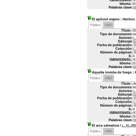
ISBN/ISSN/DL:
9
Idioma :
E
Palabras clave:
B
El apóstol viajero
: Hechos 
Público
ISBD
Título :
E
Tipo de documento:
t
Autores:
L
Editorial:
B
Fecha de publicación:
1
Colección:
C
Número de páginas:
1
Il.:
il.
ISBN/ISSN/DL:
9
Idioma :
E
Palabras clave:
B
Aquella tromba de fuego
: 
Público
ISBD
Título :
A
Tipo de documento:
t
Autores:
L
Editorial:
B
Fecha de publicación:
1
Colección:
C
Número de páginas:
1
Il.:
il.
ISBN/ISSN/DL:
9
Idioma :
E
Palabras clave:
B
El arca salvadora
/
L. ALJIB
Público
ISBD