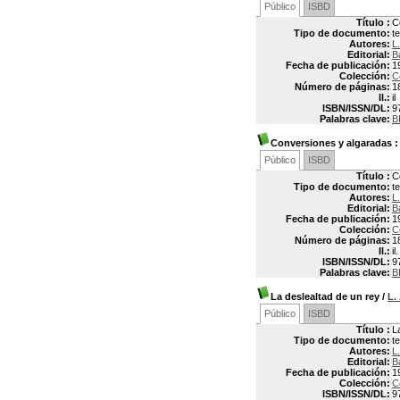
Público
ISBD
Título :
C
Tipo de documento:
t
Autores:
L
Editorial:
B
Fecha de publicación:
1
Colección:
C
Número de páginas:
1
Il.:
il
ISBN/ISSN/DL:
9
Palabras clave:
B
Conversiones y algaradas
:
Público
ISBD
Título :
C
Tipo de documento:
t
Autores:
L
Editorial:
B
Fecha de publicación:
1
Colección:
C
Número de páginas:
1
Il.:
il.
ISBN/ISSN/DL:
9
Palabras clave:
B
La deslealtad de un rey
/
L.
Público
ISBD
Título :
L
Tipo de documento:
t
Autores:
L
Editorial:
B
Fecha de publicación:
1
Colección:
C
ISBN/ISSN/DL:
9