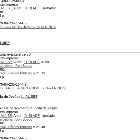
l arca salvadora
exto impreso
. ALJIBE
, Autor ;
D. BLADÉ
, Ilustrador
981
8 p.
78-84-236-1544-5
IBLIA/ADAPTACIONES PARA NIÑOS
ALJIBE
siria levanta el cerco
exto impreso
. ALJIBE
, Autor ;
D. BLADÉ
, Autor
arcelona : Don Bosco
981
olec. Héroes Bíblicos
num. 22
8 p.
78-84-236-1544-5
IBLIA A. T. - ADAPTACIONES PARA NIÑOS
da de Jesús
/
L. ALJIBE
a calle de la amargura : Vida de Jesús
exto impreso
. ALJIBE
, Autor ;
D. BLADÉ
, Ilustrador
arcelona : Don Bosco
981
olec. Héroes Bíblicos
num. 48
8 p.
78-84-236-1544-5