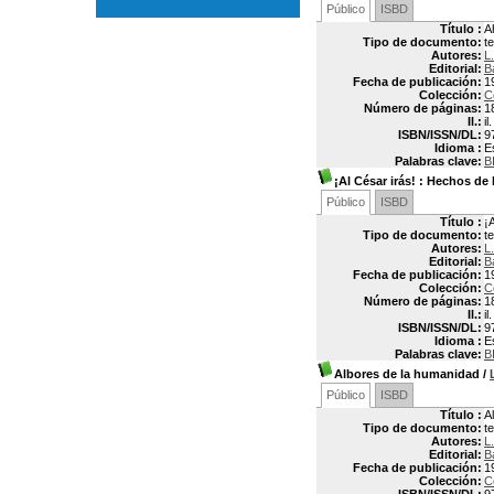
Público
ISBD
Título :
A
Tipo de documento:
t
Autores:
L
Editorial:
B
Fecha de publicación:
1
Colección:
C
Número de páginas:
1
Il.:
il.
ISBN/ISSN/DL:
9
Idioma :
E
Palabras clave:
B
¡Al César irás!
: Hechos de 
Público
ISBD
Título :
¡
Tipo de documento:
t
Autores:
L
Editorial:
B
Fecha de publicación:
1
Colección:
C
Número de páginas:
1
Il.:
il.
ISBN/ISSN/DL:
9
Idioma :
E
Palabras clave:
B
Albores de la humanidad
/
Público
ISBD
Título :
A
Tipo de documento:
t
Autores:
L
Editorial:
B
Fecha de publicación:
1
Colección:
C