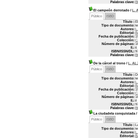
Palabras clave:
B
El campeón derrotado
/
L. 
Público
ISBD
Título :
E
Tipo de documento:
t
Autores:
L
Editorial:
B
Fecha de publicación:
1
Colección:
C
Número de páginas:
1
Il.:
il.
ISBN/ISSN/DL:
9
Palabras clave:
B
De la cárcel al trono
/
L. AL
Público
ISBD
Título :
D
Tipo de documento:
t
Autores:
L
Editorial:
B
Fecha de publicación:
1
Colección:
C
Número de páginas:
1
Il.:
il
ISBN/ISSN/DL:
9
Palabras clave:
B
La ciudadela conquistada
/
Público
ISBD
Título :
L
Tipo de documento:
t
Autores:
L
Editorial:
B