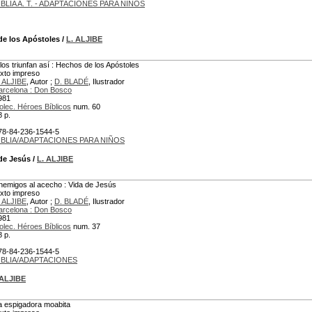
IBLIA A. T. - ADAPTACIONES PARA NIÑOS
de los Apóstoles
/
L. ALJIBE
llos triunfan así : Hechos de los Apóstoles
exto impreso
. ALJIBE
, Autor ;
D. BLADÉ
, Ilustrador
arcelona : Don Bosco
981
olec. Héroes Bíblicos
num. 60
8 p.
78-84-236-1544-5
IBLIA/ADAPTACIONES PARA NIÑOS
de Jesús
/
L. ALJIBE
nemigos al acecho : Vida de Jesús
exto impreso
. ALJIBE
, Autor ;
D. BLADÉ
, Ilustrador
arcelona : Don Bosco
981
olec. Héroes Bíblicos
num. 37
8 p.
78-84-236-1544-5
IBLIA/ADAPTACIONES
 ALJIBE
a espigadora moabita