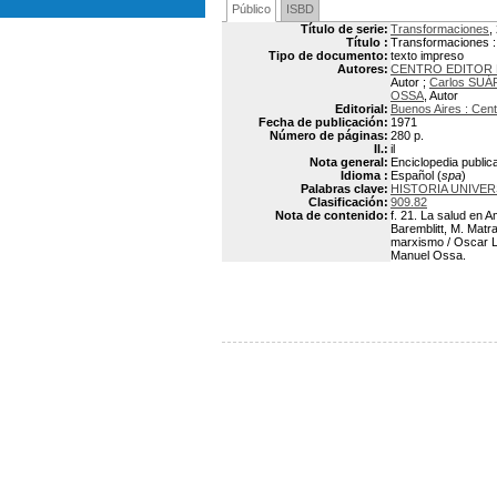
Público
ISBD
Título de serie:
Transformaciones
,
Título :
Transformaciones :
Tipo de documento:
texto impreso
Autores:
CENTRO EDITOR 
Autor ;
Carlos SUÁ
OSSA
, Autor
Editorial:
Buenos Aires : Cent
Fecha de publicación:
1971
Número de páginas:
280 p.
Il.:
il
Nota general:
Enciclopedia public
Idioma :
Español (
spa
)
Palabras clave:
HISTORIA UNIVER
Clasificación:
909.82
Nota de contenido:
f. 21. La salud en A
Baremblitt, M. Matra
marxismo / Oscar Lan
Manuel Ossa.