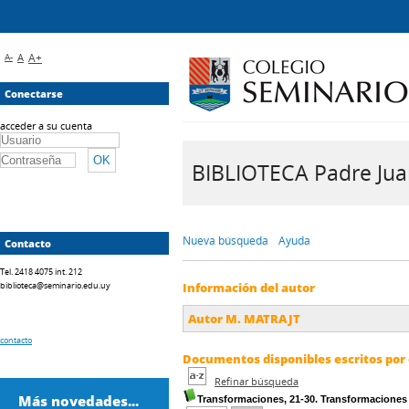
A-
A
A+
Conectarse
acceder a su cuenta
BIBLIOTECA Padre Juan 
Nueva búsqueda
Ayuda
Contacto
Tel. 2418 4075 int. 212
biblioteca@seminario.edu.uy
Información del autor
Autor M. MATRAJT
contacto
Documentos disponibles escritos por 
Refinar búsqueda
Más novedades...
Transformaciones, 21-30. Transformaciones