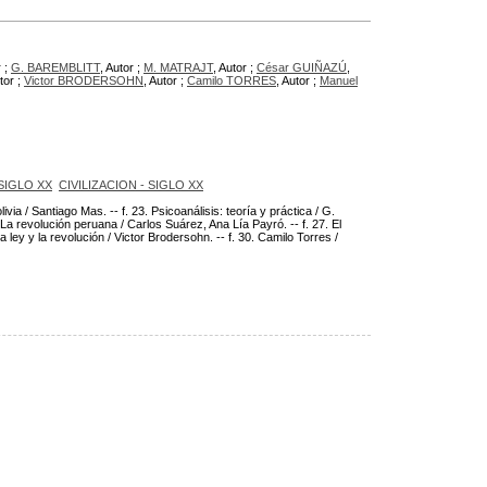
r ;
G. BAREMBLITT
, Autor ;
M. MATRAJT
, Autor ;
César GUIÑAZÚ
,
tor ;
Victor BRODERSOHN
, Autor ;
Camilo TORRES
, Autor ;
Manuel
 SIGLO XX
CIVILIZACION - SIGLO XX
via / Santiago Mas. -- f. 23. Psicoanálisis: teoría y práctica / G.
6. La revolución peruana / Carlos Suárez, Ana Lía Payró. -- f. 27. El
a ley y la revolución / Victor Brodersohn. -- f. 30. Camilo Torres /