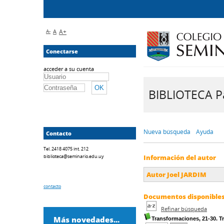
A-
A
A+
Conectarse
acceder a su cuenta
BIBLIOTECA Pa
Nueva búsqueda
Ayuda
Contacto
Tel. 2418 4075 int. 212
biblioteca@seminario.edu.uy
Información del autor
Autor Joel JARDIM
contacto
Documentos disponibles 
Refinar búsqueda
Más novedades...
Transformaciones, 21-30. 