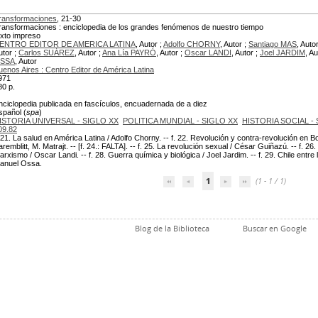
ransformaciones
, 21-30
ransformaciones : enciclopedia de los grandes fenómenos de nuestro tiempo
exto impreso
ENTRO EDITOR DE AMERICA LATINA
, Autor ;
Adolfo CHORNY
, Autor ;
Santiago MAS
, Auto
utor ;
Carlos SUÁREZ
, Autor ;
Ana Lía PAYRÓ
, Autor ;
Oscar LANDI
, Autor ;
Joel JARDIM
, Au
SSA
, Autor
uenos Aires : Centro Editor de América Latina
971
80 p.
nciclopedia publicada en fascículos, encuadernada de a diez
spañol (
spa
)
ISTORIA UNIVERSAL - SIGLO XX
POLITICA MUNDIAL - SIGLO XX
HISTORIA SOCIAL -
09.82
. 21. La salud en América Latina / Adolfo Chorny. -- f. 22. Revolución y contra-revolución en Boli
aremblitt, M. Matrajt. -- [f. 24.: FALTA]. -- f. 25. La revolución sexual / César Guiñazú. -- f. 2
arxismo / Oscar Landi. -- f. 28. Guerra química y biológica / Joel Jardim. -- f. 29. Chile entre l
anuel Ossa.
1
(1 - 1 / 1)
Blog de la Biblioteca
Buscar en Google