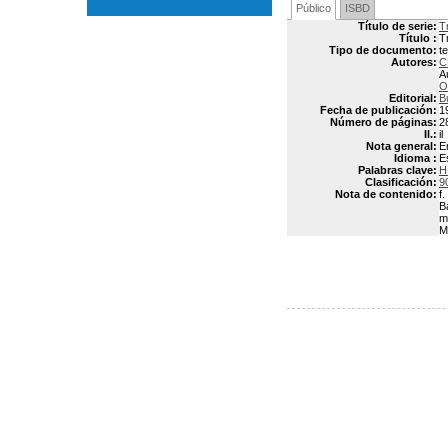
Público
ISBD
Título de serie:
T
Título :
T
Tipo de documento:
t
Autores:
C
A
O
Editorial:
B
Fecha de publicación:
1
Número de páginas:
2
Il.:
il
Nota general:
E
Idioma :
E
Palabras clave:
H
Clasificación:
9
Nota de contenido:
f
B
m
M