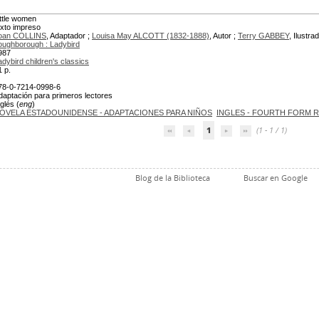
ittle women
exto impreso
oan COLLINS
, Adaptador ;
Louisa May ALCOTT (1832-1888)
, Autor ;
Terry GABBEY
, Ilustra
oughborough : Ladybird
987
adybird children's classics
1 p.
78-0-7214-0998-6
daptación para primeros lectores
glés (
eng
)
OVELA ESTADOUNIDENSE - ADAPTACIONES PARA NIÑOS
INGLES - FOURTH FORM 
1
(1 - 1 / 1)
Blog de la Biblioteca
Buscar en Google