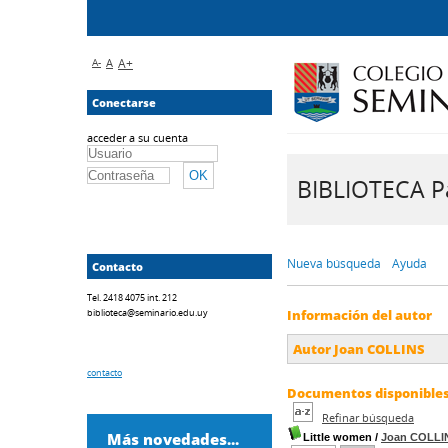
A-
A
A+
Conectarse
acceder a su cuenta
BIBLIOTECA Pa
Nueva búsqueda
Ayuda
Contacto
Tel. 2418 4075 int. 212
biblioteca@seminario.edu.uy
Información del autor
Autor Joan COLLINS
contacto
Documentos disponibles 
Refinar búsqueda
Más novedades...
Little women
/
Joan COLLI