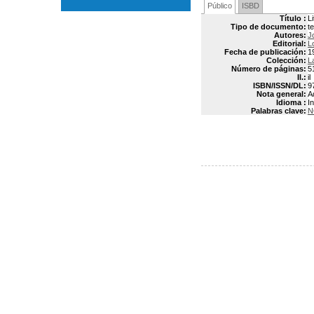
Público
ISBD
Título :
L
Tipo de documento:
t
Autores:
J
Editorial:
L
Fecha de publicación:
1
Colección:
L
Número de páginas:
5
Il.:
il
ISBN/ISSN/DL:
9
Nota general:
A
Idioma :
In
Palabras clave:
N