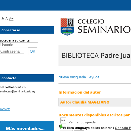
A-
A
A+
Conectarse
acceder a su cuenta
BIBLIOTECA Padre Juan 
Nueva búsqueda
Ayuda
Contacto
Tel. 2418 4075 int. 212
biblioteca@seminario.edu.uy
Información del autor
Autor Claudia MAGLIANO
contacto
Documentos disponibles escritos por 
Refinar búsqueda
Más novedades...
El libro uruguayo de los colores
/
Gonzalo 