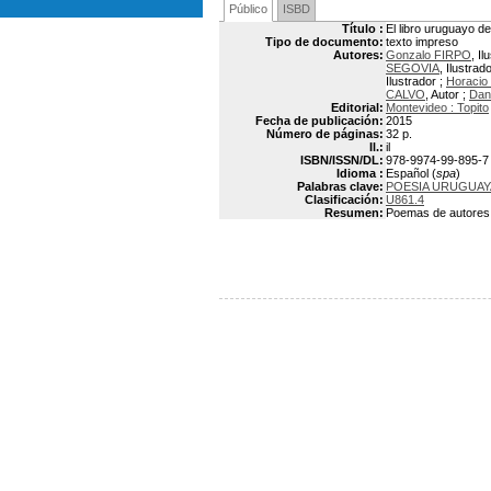
Público
ISBD
Título :
El libro uruguayo de
Tipo de documento:
texto impreso
Autores:
Gonzalo FIRPO
, Il
SEGOVIA
, Ilustrad
Ilustrador ;
Horaci
CALVO
, Autor ;
Dan
Editorial:
Montevideo : Topito
Fecha de publicación:
2015
Número de páginas:
32 p.
Il.:
il
ISBN/ISSN/DL:
978-9974-99-895-7
Idioma :
Español (
spa
)
Palabras clave:
POESIA URUGUAY
Clasificación:
U861.4
Resumen:
Poemas de autores