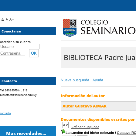
A-
A
A+
Conectarse
acceder a su cuenta
BIBLIOTECA Padre Juan 
Nueva búsqueda
Ayuda
Contacto
Tel. 2418 4075 int. 212
biblioteca@seminario.edu.uy
Información del autor
Autor Gustavo AIMAR
contacto
Documentos disponibles escritos por 
Refinar búsqueda
Más novedades...
La canción del bicho colorado
/
Gustavo R