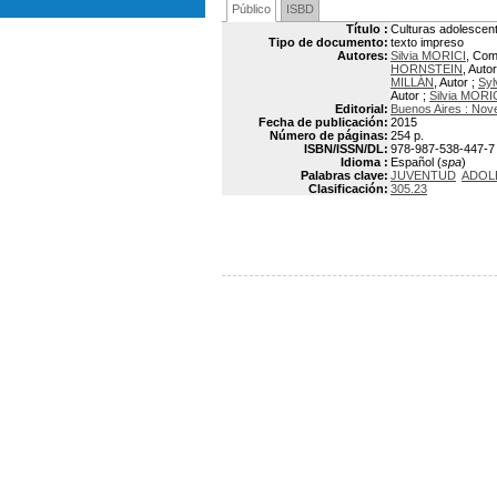
Público
ISBD
Título :
Culturas adolescent
Tipo de documento:
texto impreso
Autores:
Silvia MORICI
, Com
HORNSTEIN
, Auto
MILLÁN
, Autor ;
Sy
Autor ;
Silvia MORI
Editorial:
Buenos Aires : Nov
Fecha de publicación:
2015
Número de páginas:
254 p.
ISBN/ISSN/DL:
978-987-538-447-7
Idioma :
Español (
spa
)
Palabras clave:
JUVENTUD
ADOL
Clasificación:
305.23