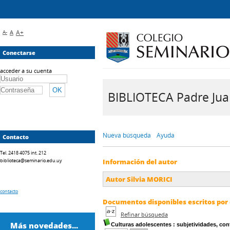
A-
A
A+
Conectarse
acceder a su cuenta
BIBLIOTECA Padre Juan 
Nueva búsqueda
Ayuda
Contacto
Tel. 2418 4075 int. 212
biblioteca@seminario.edu.uy
Información del autor
Autor Silvia MORICI
contacto
Documentos disponibles escritos por 
Refinar búsqueda
Más novedades...
Culturas adolescentes
: subjetividades, con