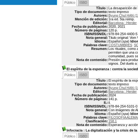
Público
ISBD
Título :
La desaparición de l
Tipo de documento:
texto impreso
Autores:
Byung Chul HAN (1
Mención de edición:
1ra ed. 5ta reimp.
Editorial:
Barcelona : Herder
Fecha de publicación:
2020, 2021
Número de páginas:
120 p.
ISBN/ISSN/DL:
978-84-254-4400-5
Nota general:
Titulo original: Vo
Idioma :
Español (
spa
)
Idio
Palabras clave:
COSTUMBRES
S
Resumen:
Los rituales, como 
permiten que una co
comunidad, pues se 
Nota de contenido:
Presión para produci
signos. Del duelo a 
El espíritu de la esperanza
: contra la socie
Público
ISBD
Título :
El espíritu de la es
Tipo de documento:
texto impreso
Autores:
Byung Chul HAN (1
Editorial:
Barcelona : Herder
Fecha de publicación:
2024
Número de páginas:
141 p.
Il.:
il.
ISBN/ISSN/DL:
978-84-254-5101-0
Nota general:
Con imágenes de Alse
Idioma :
Español (
spa
)
Idio
Palabras clave:
FILOSOFIA ALEM
Clasificación:
158.1
Nota de contenido:
Esperanza y acción
Infocracia : La digitalización y la crisis de 
Público
ISBD