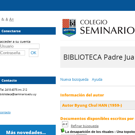
A-
A
A+
Conectarse
acceder a su cuenta
BIBLIOTECA Padre Juan 
Nueva búsqueda
Ayuda
Contacto
Tel. 2418 4075 int. 212
biblioteca@seminario.edu.uy
Información del autor
Autor Byung Chul HAN (1959-)
contacto
Documentos disponibles escritos por 
Refinar búsqueda
Más novedades...
La desaparición de los rituales
: Una topolo