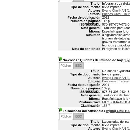
Título :
Infocracia : La digit
Tipo de documento:
texto impreso
Autores:
Byung Chul HAN (1
Editorial:
Buenos Aires : Tau
Fecha de publicación:
2022
Número de páginas:
112 p.
ISBN/ISSN/DL:
978-987-737-072-0
Nota general:
Traducido por: Joaqu
Idioma :
Español (
spa
)
Idio
Resumen:
a digitalización av
tsunami de datos qu
graves trastornos e
técnicos y psicológ
Nota de contenido:
El régimen de la inf
No-cosas
: Quiebras del mundo de hoy
/
By
Público
ISBD
Título :
No-cosas : Quiebra
Tipo de documento:
texto impreso
Autores:
Byung Chul HAN (1
Editorial:
Barcelona : Taurus
Fecha de publicación:
2021
Número de páginas:
139 p.
ISBN/ISSN/DL:
978-84-306-2434-8
Nota general:
Traducción de Joaq
Idioma :
Español (
spa
)
Idio
Palabras clave:
FILOSOFIA APLIC
Clasificación:
158.7
La sociedad del cansancio
/
Byung Chul H
Público
ISBD
Título :
La sociedad del ca
Tipo de documento:
texto impreso
Autores:
Byung Chul HAN (1