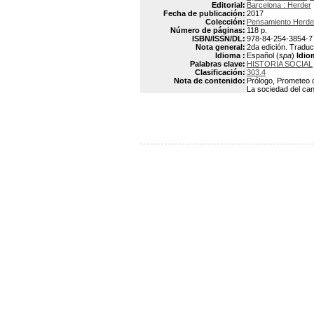
Editorial:
Barcelona : Herder
Fecha de publicación:
2017
Colección:
Pensamiento Herder
Número de páginas:
118 p.
ISBN/ISSN/DL:
978-84-254-3854-7
Nota general:
2da edición. Traducc
Idioma :
Español (
spa
)
Idio
Palabras clave:
HISTORIA SOCIAL
Clasificación:
303.4
Nota de contenido:
Prólogo, Prometeo ca
La sociedad del can