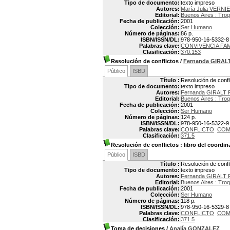
Tipo de documento:
texto impreso
Autores:
María Julia VERNI
Editorial:
Buenos Aires : Troq
Fecha de publicación:
2001
Colección:
Ser Humano
Número de páginas:
86 p.
ISBN/ISSN/DL:
978-950-16-5332-8
Palabras clave:
CONVIVENCIA FAM
Clasificación:
370.153
Resolución de conflictos
/
Fernanda GIRAL
Público
ISBD
Título :
Resolución de confl
Tipo de documento:
texto impreso
Autores:
Fernanda GIRALT
Editorial:
Buenos Aires : Troq
Fecha de publicación:
2001
Colección:
Ser Humano
Número de páginas:
124 p.
ISBN/ISSN/DL:
978-950-16-5322-9
Palabras clave:
CONFLICTO
COM
Clasificación:
371.5
Resolución de conflictos
: libro del coordin
Público
ISBD
Título :
Resolución de confli
Tipo de documento:
texto impreso
Autores:
Fernanda GIRALT
Editorial:
Buenos Aires : Troq
Fecha de publicación:
2001
Colección:
Ser Humano
Número de páginas:
118 p.
ISBN/ISSN/DL:
978-950-16-5329-8
Palabras clave:
CONFLICTO
COM
Clasificación:
371.5
Toma de decisiones
/
Analía GONZALEZ