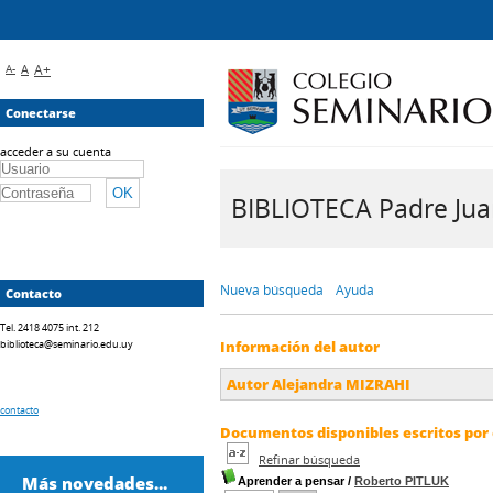
A-
A
A+
Conectarse
acceder a su cuenta
BIBLIOTECA Padre Juan 
Nueva búsqueda
Ayuda
Contacto
Tel. 2418 4075 int. 212
biblioteca@seminario.edu.uy
Información del autor
Autor Alejandra MIZRAHI
contacto
Documentos disponibles escritos por 
Refinar búsqueda
Más novedades...
Aprender a pensar
/
Roberto PITLUK