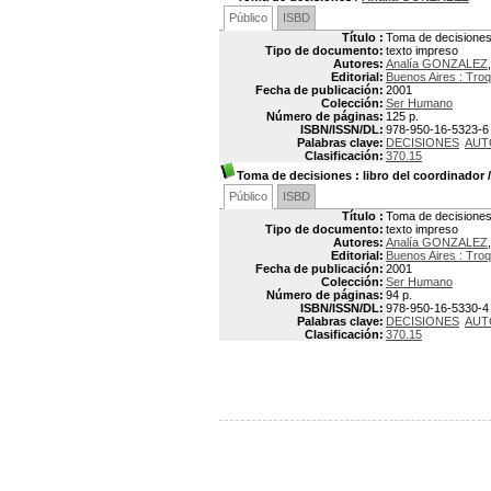
Público
ISBD
Título :
Toma de decisione
Tipo de documento:
texto impreso
Autores:
Analía GONZALEZ
Editorial:
Buenos Aires : Troq
Fecha de publicación:
2001
Colección:
Ser Humano
Número de páginas:
125 p.
ISBN/ISSN/DL:
978-950-16-5323-6
Palabras clave:
DECISIONES
AUT
Clasificación:
370.15
Toma de decisiones
: libro del coordinador
Público
ISBD
Título :
Toma de decisiones 
Tipo de documento:
texto impreso
Autores:
Analía GONZALEZ
Editorial:
Buenos Aires : Troq
Fecha de publicación:
2001
Colección:
Ser Humano
Número de páginas:
94 p.
ISBN/ISSN/DL:
978-950-16-5330-4
Palabras clave:
DECISIONES
AUT
Clasificación:
370.15