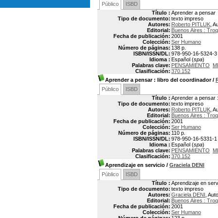
Público
ISBD
Título :
Aprender a pensar
Tipo de documento:
texto impreso
Autores:
Roberto PITLUK
, A
Editorial:
Buenos Aires : Troq
Fecha de publicación:
2001
Colección:
Ser Humano
Número de páginas:
138 p.
ISBN/ISSN/DL:
978-950-16-5324-3
Idioma :
Español (
spa
)
Palabras clave:
PENSAMIENTO
M
Clasificación:
370.152
Aprender a pensar
: libro del coordinador
/
Público
ISBD
Título :
Aprender a pensar :
Tipo de documento:
texto impreso
Autores:
Roberto PITLUK
, A
Editorial:
Buenos Aires : Troq
Fecha de publicación:
2001
Colección:
Ser Humano
Número de páginas:
110 p.
ISBN/ISSN/DL:
978-950-16-5331-1
Idioma :
Español (
spa
)
Palabras clave:
PENSAMIENTO
M
Clasificación:
370.152
Aprendizaje en servicio
/
Graciela DENI
Público
ISBD
Título :
Aprendizaje en serv
Tipo de documento:
texto impreso
Autores:
Graciela DENI
, Aut
Editorial:
Buenos Aires : Troq
Fecha de publicación:
2001
Colección:
Ser Humano