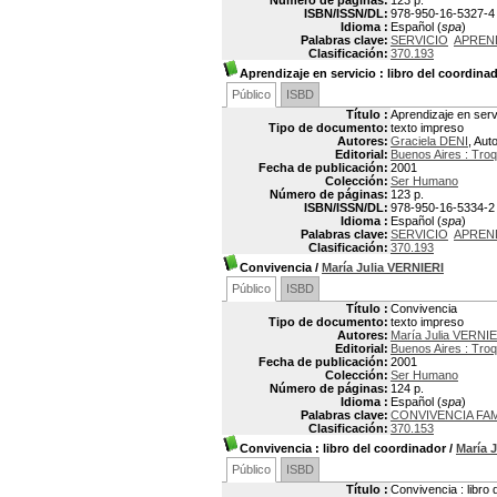
Número de páginas:
123 p.
ISBN/ISSN/DL:
978-950-16-5327-4
Idioma :
Español (
spa
)
Palabras clave:
SERVICIO
APREN
Clasificación:
370.193
Aprendizaje en servicio
: libro del coordina
Público
ISBD
Título :
Aprendizaje en servi
Tipo de documento:
texto impreso
Autores:
Graciela DENI
, Aut
Editorial:
Buenos Aires : Troq
Fecha de publicación:
2001
Colección:
Ser Humano
Número de páginas:
123 p.
ISBN/ISSN/DL:
978-950-16-5334-2
Idioma :
Español (
spa
)
Palabras clave:
SERVICIO
APREN
Clasificación:
370.193
Convivencia
/
María Julia VERNIERI
Público
ISBD
Título :
Convivencia
Tipo de documento:
texto impreso
Autores:
María Julia VERNI
Editorial:
Buenos Aires : Troq
Fecha de publicación:
2001
Colección:
Ser Humano
Número de páginas:
124 p.
Idioma :
Español (
spa
)
Palabras clave:
CONVIVENCIA FAM
Clasificación:
370.153
Convivencia
: libro del coordinador
/
María 
Público
ISBD
Título :
Convivencia : libro 