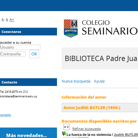
A-
A
A+
Conectarse
acceder a su cuenta
BIBLIOTECA Padre Juan 
Nueva búsqueda
Ayuda
Contacto
Tel. 2418 4075 int. 212
biblioteca@seminario.edu.uy
Información del autor
Autor Judith BUTLER (1956-)
contacto
Documentos disponibles escritos por 
Refinar búsqueda
Más novedades...
La fuerza de la no violencia
/
Judith BUTLE