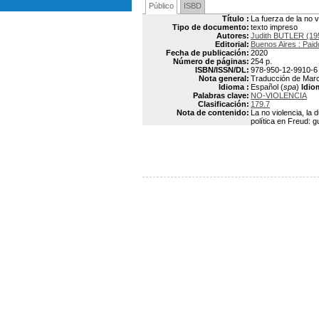
Público
ISBD
Título :
La fuerza de la no v
Tipo de documento:
texto impreso
Autores:
Judith BUTLER (19
Editorial:
Buenos Aires : Paid
Fecha de publicación:
2020
Número de páginas:
254 p.
ISBN/ISSN/DL:
978-950-12-9910-6
Nota general:
Traducción de Marco
Idioma :
Español (
spa
)
Idio
Palabras clave:
NO-VIOLENCIA
Clasificación:
179.7
Nota de contenido:
La no violencia, la d
política en Freud: g