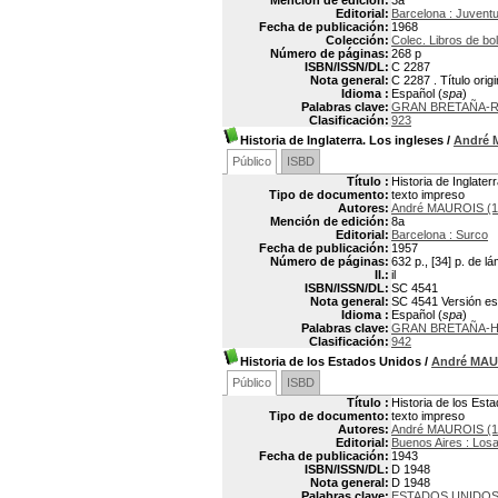
Mención de edición:
3a
Editorial:
Barcelona : Juvent
Fecha de publicación:
1968
Colección:
Colec. Libros de bol
Número de páginas:
268 p
ISBN/ISSN/DL:
C 2287
Nota general:
C 2287 . Título orig
Idioma :
Español (
spa
)
Palabras clave:
GRAN BRETAÑA-
Clasificación:
923
Historia de Inglaterra. Los ingleses
/
André
Público
ISBD
Título :
Historia de Inglater
Tipo de documento:
texto impreso
Autores:
André MAUROIS (1
Mención de edición:
8a
Editorial:
Barcelona : Surco
Fecha de publicación:
1957
Número de páginas:
632 p., [34] p. de l
Il.:
il
ISBN/ISSN/DL:
SC 4541
Nota general:
SC 4541 Versión espa
Idioma :
Español (
spa
)
Palabras clave:
GRAN BRETAÑA-H
Clasificación:
942
Historia de los Estados Unidos
/
André MA
Público
ISBD
Título :
Historia de los Est
Tipo de documento:
texto impreso
Autores:
André MAUROIS (1
Editorial:
Buenos Aires : Los
Fecha de publicación:
1943
ISBN/ISSN/DL:
D 1948
Nota general:
D 1948
Palabras clave:
ESTADOS UNIDOS