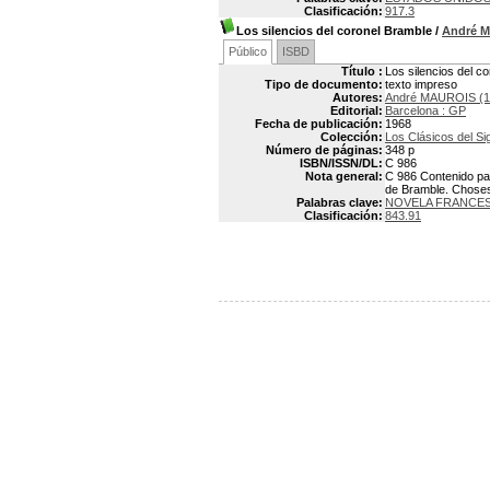
Clasificación:
917.3
Los silencios del coronel Bramble
/
André 
Público
ISBD
Título :
Los silencios del c
Tipo de documento:
texto impreso
Autores:
André MAUROIS (1
Editorial:
Barcelona : GP
Fecha de publicación:
1968
Colección:
Los Clásicos del Si
Número de páginas:
348 p
ISBN/ISSN/DL:
C 986
Nota general:
C 986 Contenido par
de Bramble. Chose
Palabras clave:
NOVELA FRANCE
Clasificación:
843.91