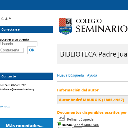
A-
A
A+
Conectarse
acceder a su cuenta
BIBLIOTECA Padre Juan 
Nueva búsqueda
Ayuda
Contacto
Tel. 2418 4075 int. 212
biblioteca@seminario.edu.uy
Información del autor
Autor André MAUROIS (1885-1967)
contacto
Documentos disponibles escritos por 
Refinar búsqueda
Más novedades...
Balzac
/
André MAUROIS