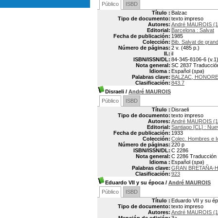
Público
ISBD
Título :
Balzac
Tipo de documento:
texto impreso
Autores:
André MAUROIS (1
Editorial:
Barcelona : Salvat
Fecha de publicación:
1985
Colección:
Bib. Salvat de gran
Número de páginas:
2 v. (485 p.)
Il.:
il
ISBN/ISSN/DL:
84-345-8106-6 (v.1)
Nota general:
SC 2837 Traducción 
Idioma :
Español (
spa
)
Palabras clave:
BALZAC, HONORE 
Clasificación:
843.7
Disraeli
/
André MAUROIS
Público
ISBD
Título :
Disraeli
Tipo de documento:
texto impreso
Autores:
André MAUROIS (1
Editorial:
Santiago [CL] : Nu
Fecha de publicación:
1933
Colección:
Colec. Hombres e Ide
Número de páginas:
220 p
ISBN/ISSN/DL:
C 2286
Nota general:
C 2286 Traducción
Idioma :
Español (
spa
)
Palabras clave:
GRAN BRETAÑA-H
Clasificación:
923
Eduardo VII y su época
/
André MAUROIS
Público
ISBD
Título :
Eduardo VII y su é
Tipo de documento:
texto impreso
Autores:
André MAUROIS (1