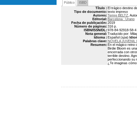
Público
ISBD
Título :
El trágico destino d
Tipo de documento:
texto impreso
Autores:
Temre BELTZ
, Auto
Editorial:
Barcelona : Urano
Fecha de publicación:
2019
Número de páginas:
316 p.
ISBN/ISSN/DL:
978-84-92918-58-4
Nota general:
Traducido por: Milag
Idioma :
Español (
spa
)
Idio
Palabras clave:
NOVELA JUVENIL
Resumen:
En el mágico reino 
Birdie Bloom es una
encerrada con otros
terrible destino. A
perfeccionando su ri
¿Te imaginas cómo 