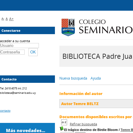
A-
A
A+
Conectarse
acceder a su cuenta
BIBLIOTECA Padre Juan 
Nueva búsqueda
Ayuda
Contacto
Tel. 2418 4075 int. 212
biblioteca@seminario.edu.uy
Información del autor
Autor Temre BELTZ
contacto
Documentos disponibles escritos por 
Refinar búsqueda
Más novedades...
El trágico destino de Birdie Bloom
/
Temre 